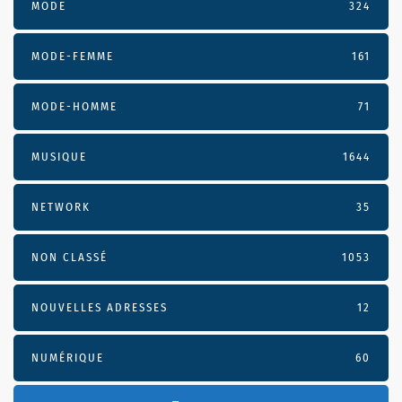
MODE
324
MODE-FEMME
161
MODE-HOMME
71
MUSIQUE
1644
NETWORK
35
NON CLASSÉ
1053
NOUVELLES ADRESSES
12
NUMÉRIQUE
60