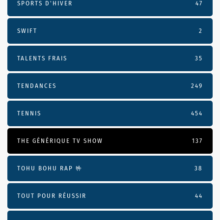
SPORTS D'HIVER
47
SWIFT
2
TALENTS FRAIS
35
TENDANCES
249
TENNIS
454
THE GÉNÉRIQUE TV SHOW
137
TOHU BOHU RAP 🤟
38
TOUT POUR RÉUSSIR
44