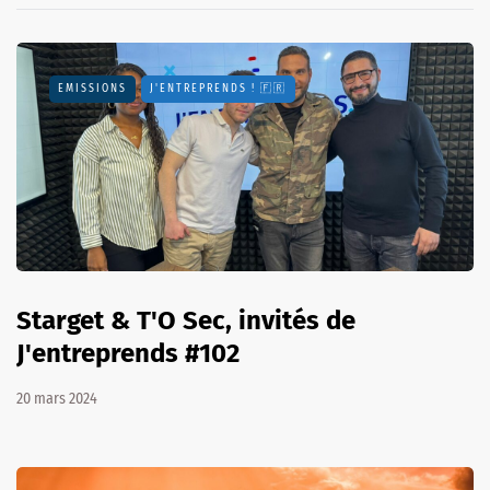
EMISSIONS
J'ENTREPRENDS ! 🇫🇷
Starget & T'O Sec, invités de
J'entreprends #102
20 mars 2024