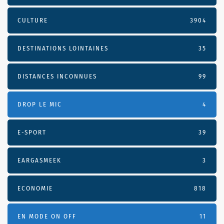
CULTURE
3904
DESTINATIONS LOINTAINES
35
DISTANCES INCONNUES
99
DROP LE MIC
4
E-SPORT
39
EARGASMEEK
3
ECONOMIE
818
EN MODE ON OFF
11