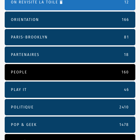
ON REVISITE LA TOILE 🖥️
12
ORIENTATION
166
PARIS-BROOKLYN
81
PARTENAIRES
18
PEOPLE
160
PLAY IT
46
POLITIQUE
2410
POP & GEEK
1478