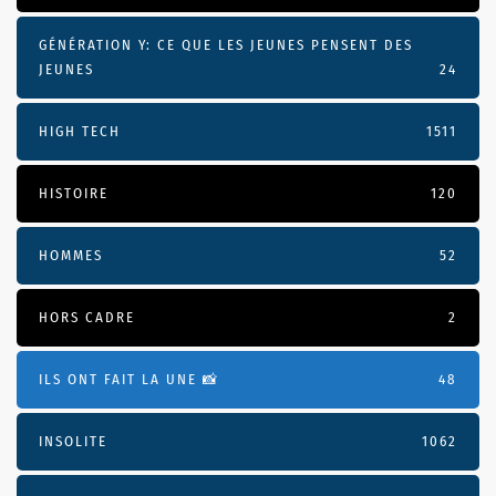
GÉNÉRATION Y: CE QUE LES JEUNES PENSENT DES
JEUNES
24
HIGH TECH
1511
HISTOIRE
120
HOMMES
52
HORS CADRE
2
ILS ONT FAIT LA UNE 📸
48
INSOLITE
1062