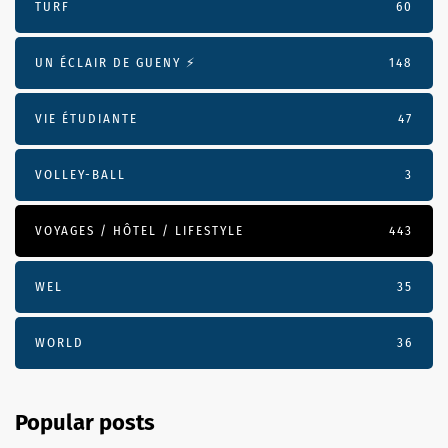
TURF
60
UN ÉCLAIR DE GUENY ⚡️
148
VIE ÉTUDIANTE
47
VOLLEY-BALL
3
VOYAGES / HÔTEL / LIFESTYLE
443
WEL
35
WORLD
36
Popular posts