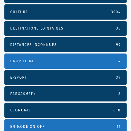
CULTURE
3904
DESTINATIONS LOINTAINES
35
DISTANCES INCONNUES
99
DROP LE MIC
4
E-SPORT
39
EARGASMEEK
3
ECONOMIE
818
EN MODE ON OFF
11