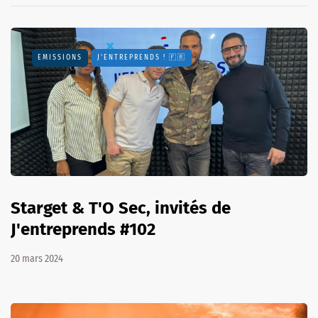
EMISSIONS
J'ENTREPRENDS ! 🇫🇷
Starget & T'O Sec, invités de
J'entreprends #102
20 mars 2024