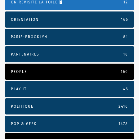
ON REVISITE LA TOILE 🖥️
12
ORIENTATION
166
PARIS-BROOKLYN
81
PARTENAIRES
18
PEOPLE
160
PLAY IT
46
POLITIQUE
2410
POP & GEEK
1478