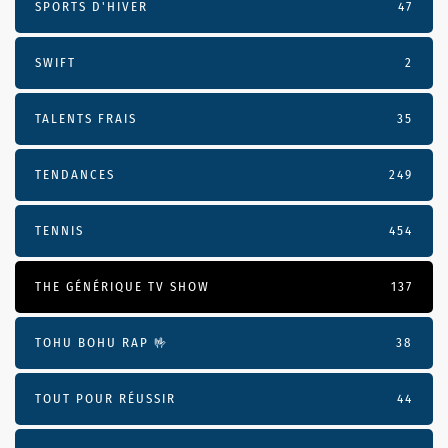
SPORTS D'HIVER
47
SWIFT
2
TALENTS FRAIS
35
TENDANCES
249
TENNIS
454
THE GÉNÉRIQUE TV SHOW
137
TOHU BOHU RAP 🤟
38
TOUT POUR RÉUSSIR
44