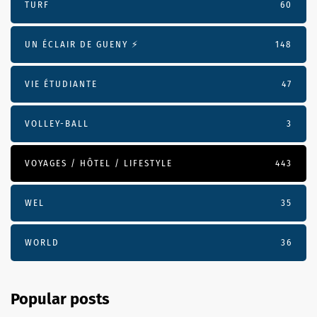
TURF
60
UN ÉCLAIR DE GUENY ⚡️
148
VIE ÉTUDIANTE
47
VOLLEY-BALL
3
VOYAGES / HÔTEL / LIFESTYLE
443
WEL
35
WORLD
36
Popular posts