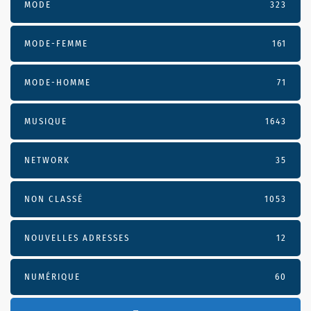
MODE
323
MODE-FEMME
161
MODE-HOMME
71
MUSIQUE
1643
NETWORK
35
NON CLASSÉ
1053
NOUVELLES ADRESSES
12
NUMÉRIQUE
60