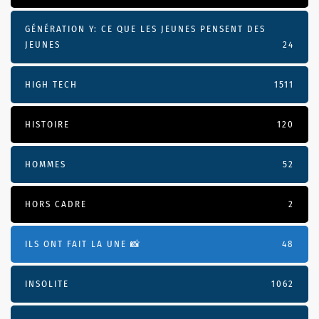
GÉNÉRATION Y: CE QUE LES JEUNES PENSENT DES
JEUNES
24
HIGH TECH
1511
HISTOIRE
120
HOMMES
52
HORS CADRE
2
ILS ONT FAIT LA UNE 📸
48
INSOLITE
1062