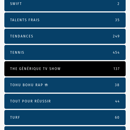
SWIFT
2
TALENTS FRAIS
35
TENDANCES
249
TENNIS
454
THE GÉNÉRIQUE TV SHOW
137
TOHU BOHU RAP 🤟
38
TOUT POUR RÉUSSIR
44
TURF
60