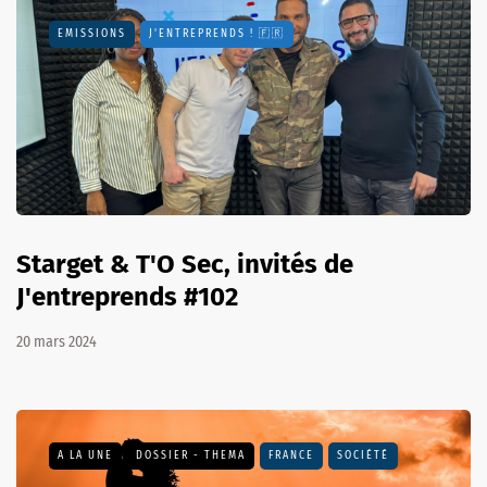
EMISSIONS
J'ENTREPRENDS ! 🇫🇷
Starget & T'O Sec, invités de
J'entreprends #102
20 mars 2024
A LA UNE
DOSSIER - THEMA
FRANCE
SOCIÉTÉ