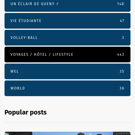
UN ÉCLAIR DE GUENY ⚡️
148
VIE ÉTUDIANTE
47
VOLLEY-BALL
3
VOYAGES / HÔTEL / LIFESTYLE
443
WEL
35
WORLD
36
Popular posts