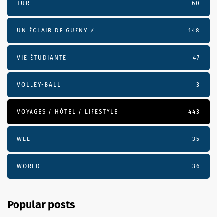
TURF
60
UN ÉCLAIR DE GUENY ⚡️
148
VIE ÉTUDIANTE
47
VOLLEY-BALL
3
VOYAGES / HÔTEL / LIFESTYLE
443
WEL
35
WORLD
36
Popular posts