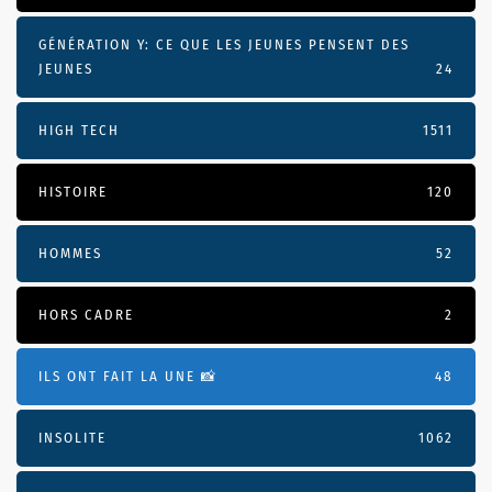
GÉNÉRATION Y: CE QUE LES JEUNES PENSENT DES
JEUNES
24
HIGH TECH
1511
HISTOIRE
120
HOMMES
52
HORS CADRE
2
ILS ONT FAIT LA UNE 📸
48
INSOLITE
1062