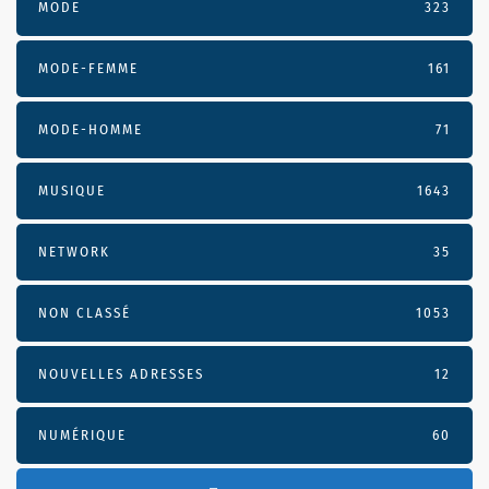
MODE
323
MODE-FEMME
161
MODE-HOMME
71
MUSIQUE
1643
NETWORK
35
NON CLASSÉ
1053
NOUVELLES ADRESSES
12
NUMÉRIQUE
60