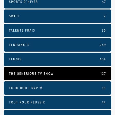
SPORTS D'HIVER
47
SWIFT
2
TALENTS FRAIS
35
TENDANCES
249
TENNIS
454
THE GÉNÉRIQUE TV SHOW
137
TOHU BOHU RAP 🤟
38
TOUT POUR RÉUSSIR
44