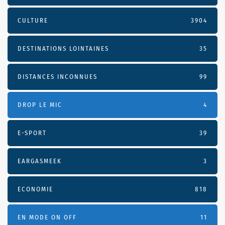
CULTURE
3904
DESTINATIONS LOINTAINES
35
DISTANCES INCONNUES
99
DROP LE MIC
4
E-SPORT
39
EARGASMEEK
3
ECONOMIE
818
EN MODE ON OFF
11