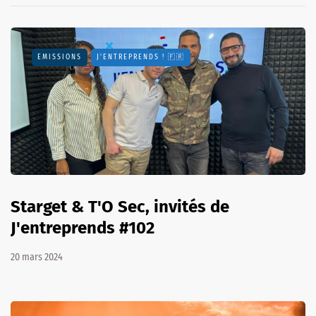
EMISSIONS
J'ENTREPRENDS ! 🇫🇷
Starget & T'O Sec, invités de
J'entreprends #102
20 mars 2024