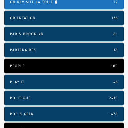
ON REVISITE LA TOILE 🖥️
12
ORIENTATION
166
PARIS-BROOKLYN
81
PARTENAIRES
18
PEOPLE
160
PLAY IT
46
POLITIQUE
2410
POP & GEEK
1478