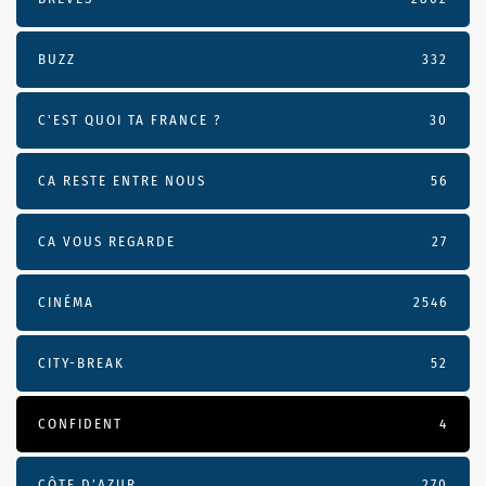
BUZZ
332
C'EST QUOI TA FRANCE ?
30
CA RESTE ENTRE NOUS
56
CA VOUS REGARDE
27
CINÉMA
2546
CITY-BREAK
52
CONFIDENT
4
CÔTE D’AZUR
270