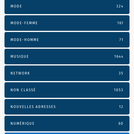
MODE
324
MODE-FEMME
161
MODE-HOMME
71
MUSIQUE
1644
NETWORK
35
NON CLASSÉ
1053
NOUVELLES ADRESSES
12
NUMÉRIQUE
60