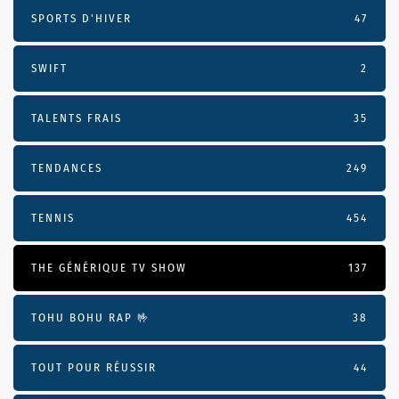
SPORTS D'HIVER
47
SWIFT
2
TALENTS FRAIS
35
TENDANCES
249
TENNIS
454
THE GÉNÉRIQUE TV SHOW
137
TOHU BOHU RAP 🤟
38
TOUT POUR RÉUSSIR
44