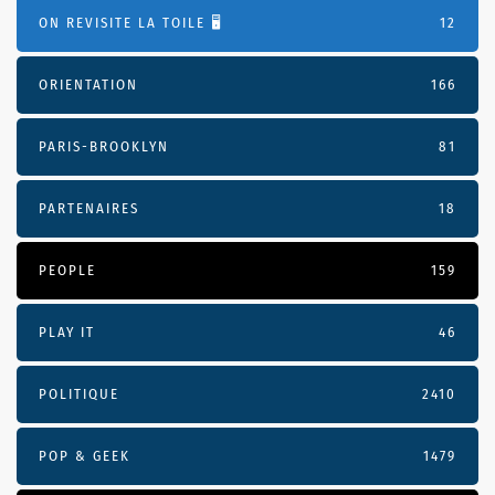
ON REVISITE LA TOILE 🖥️
12
ORIENTATION
166
PARIS-BROOKLYN
81
PARTENAIRES
18
PEOPLE
159
PLAY IT
46
POLITIQUE
2410
POP & GEEK
1479