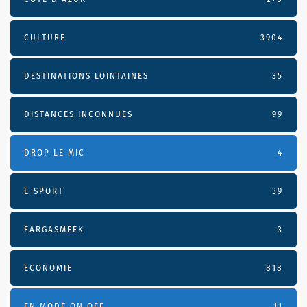
CULTURE
3904
DESTINATIONS LOINTAINES
35
DISTANCES INCONNUES
99
DROP LE MIC
4
E-SPORT
39
EARGASMEEK
3
ECONOMIE
818
EN MODE ON OFF
11