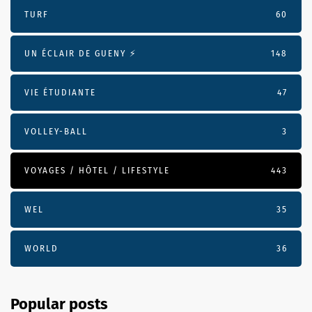
TURF
60
UN ÉCLAIR DE GUENY ⚡️
148
VIE ÉTUDIANTE
47
VOLLEY-BALL
3
VOYAGES / HÔTEL / LIFESTYLE
443
WEL
35
WORLD
36
Popular posts