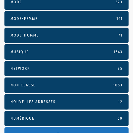
MODE
323
MODE-FEMME
161
MODE-HOMME
71
MUSIQUE
1643
NETWORK
35
NON CLASSÉ
1053
NOUVELLES ADRESSES
12
NUMÉRIQUE
60