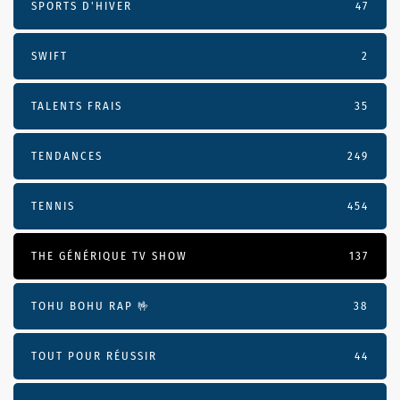
SPORTS D'HIVER
47
SWIFT
2
TALENTS FRAIS
35
TENDANCES
249
TENNIS
454
THE GÉNÉRIQUE TV SHOW
137
TOHU BOHU RAP 🤟
38
TOUT POUR RÉUSSIR
44