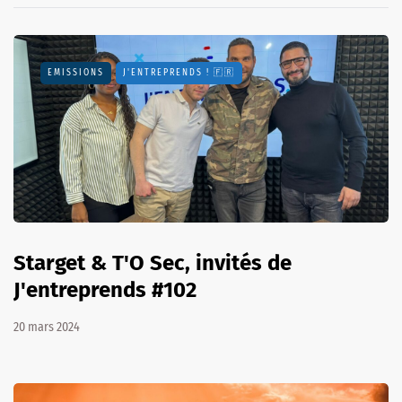
EMISSIONS
J'ENTREPRENDS ! 🇫🇷
Starget & T'O Sec, invités de
J'entreprends #102
20 mars 2024