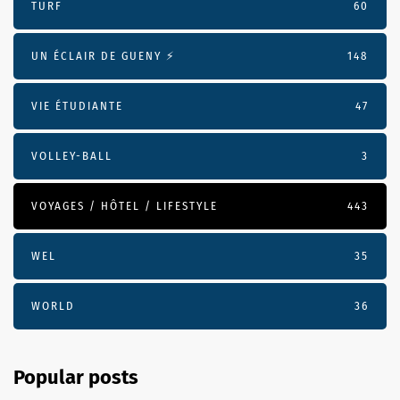
TURF
60
UN ÉCLAIR DE GUENY ⚡️
148
VIE ÉTUDIANTE
47
VOLLEY-BALL
3
VOYAGES / HÔTEL / LIFESTYLE
443
WEL
35
WORLD
36
Popular posts