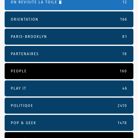
ON REVISITE LA TOILE 🖥️
12
ORIENTATION
166
PARIS-BROOKLYN
81
PARTENAIRES
18
PEOPLE
160
PLAY IT
46
POLITIQUE
2410
POP & GEEK
1478