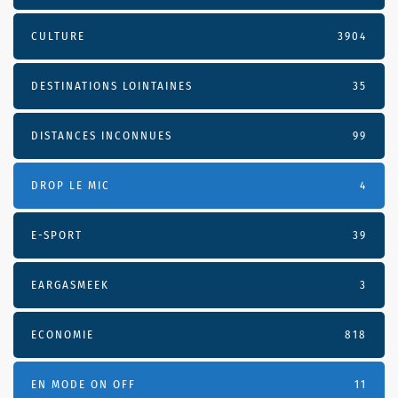
CULTURE
3904
DESTINATIONS LOINTAINES
35
DISTANCES INCONNUES
99
DROP LE MIC
4
E-SPORT
39
EARGASMEEK
3
ECONOMIE
818
EN MODE ON OFF
11