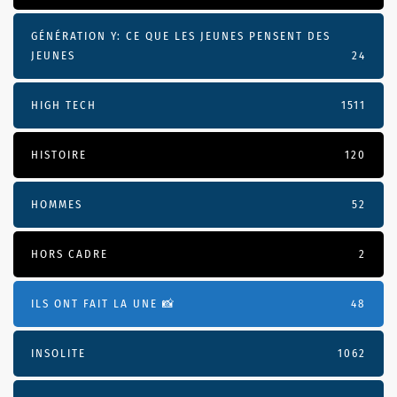
GÉNÉRATION Y: CE QUE LES JEUNES PENSENT DES
JEUNES
24
HIGH TECH
1511
HISTOIRE
120
HOMMES
52
HORS CADRE
2
ILS ONT FAIT LA UNE 📸
48
INSOLITE
1062