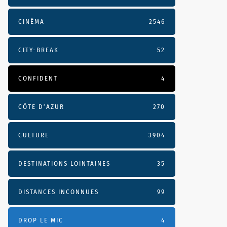
CINÉMA
2546
CITY-BREAK
52
CONFIDENT
4
CÔTE D’AZUR
270
CULTURE
3904
DESTINATIONS LOINTAINES
35
DISTANCES INCONNUES
99
DROP LE MIC
4