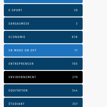
E-SPORT
39
EARGASMEEK
3
ECONOMIE
818
EN MODE ON OFF
11
ENTREPRENEUR
105
ENVIRONNEMENT
279
EQUITATION
344
ÉTUDIANT
357