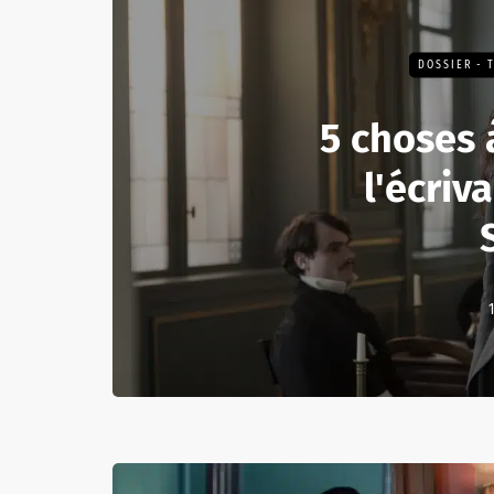
DOSSIER - 
5 choses à
l'écriv