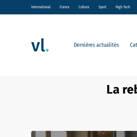
International
France
Culture
Sport
High Tech
Dernières actualités
Ca
La re