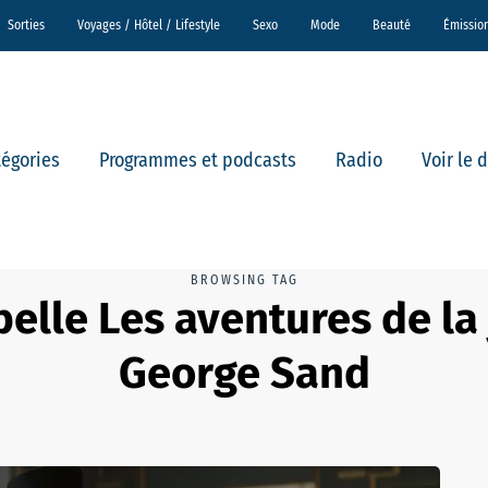
Sorties
Voyages / Hôtel / Lifestyle
Sexo
Mode
Beauté
Émissio
tégories
Programmes et podcasts
Radio
Voir le 
BROWSING TAG
belle Les aventures de la
George Sand