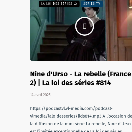
LA LOI DES SÉRIES 📺
SÉRIES TV
Nine d'Urso - La rebelle (France
2) | La loi des séries #814
14 avril 2025
https://podcastvl.vl-media.com/podcast-
vlmedia/laloidesseries/llds814.mp3 A l’occasion d
la diffusion de la mini série La rebelle, Nine d’Urso
est l’invitée exceptionnelle de La loi des séries.