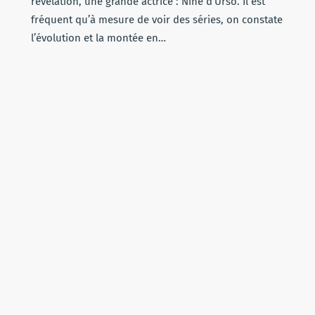
révélation, une grande actrice : Nine d’Urso. Il est
fréquent qu’à mesure de voir des séries, on constate
l’évolution et la montée en…