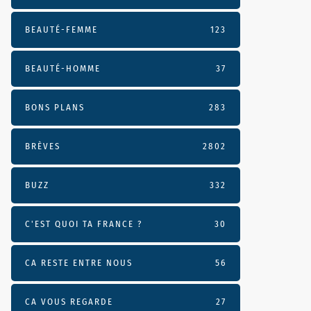
BEAUTÉ-FEMME
123
BEAUTÉ-HOMME
37
BONS PLANS
283
BRÈVES
2802
BUZZ
332
C'EST QUOI TA FRANCE ?
30
CA RESTE ENTRE NOUS
56
CA VOUS REGARDE
27