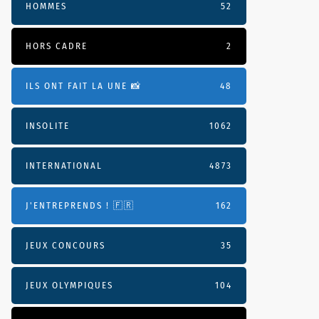
HOMMES
52
HORS CADRE
2
ILS ONT FAIT LA UNE 📸
48
INSOLITE
1062
INTERNATIONAL
4873
J'ENTREPRENDS ! 🇫🇷
162
JEUX CONCOURS
35
JEUX OLYMPIQUES
104