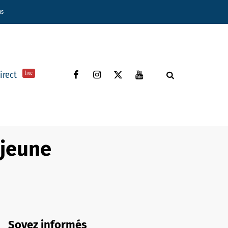
ns
direct
live
 jeune
Soyez informés