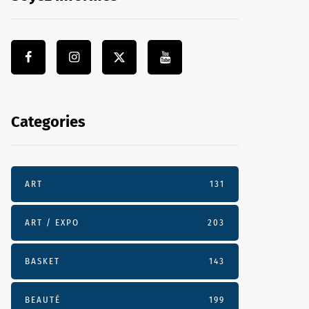
Categories
ART
131
ART / EXPO
203
BASKET
143
BEAUTÉ
199