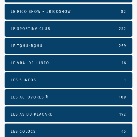
LE RICO SHOW – #RICOSHOW
82
LE SPORTING CLUB
252
LE TØHU-BØHU
269
LE VRAI DE L’INFO
16
LES 5 INFOS
1
LES ACTUVORES 🎙
109
LES AS DU PLACARD
192
LES COLOCS
45