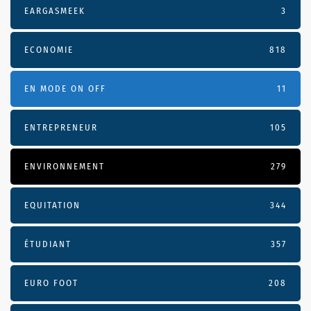
EARGASMEEK
3
ECONOMIE
818
EN MODE ON OFF
11
ENTREPRENEUR
105
ENVIRONNEMENT
279
EQUITATION
344
ÉTUDIANT
357
EURO FOOT
208