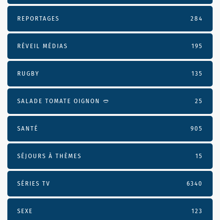
REPORTAGES
284
RÉVEIL MÉDIAS
195
RUGBY
135
SALADE TOMATE OIGNON 🥙
25
SANTÉ
905
SÉJOURS À THÈMES
15
SÉRIES TV
6340
SEXE
123