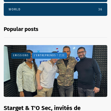
WORLD
36
Popular posts
EMISSIONS
J'ENTREPRENDS ! 🇫🇷
Starget & T'O Sec, invités de