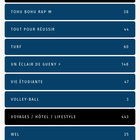
TOHU BOHU RAP 🤟
38
TOUT POUR RÉUSSIR
44
TURF
60
UN ÉCLAIR DE GUENY ⚡️
148
VIE ÉTUDIANTE
47
VOLLEY-BALL
3
VOYAGES / HÔTEL / LIFESTYLE
443
WEL
35