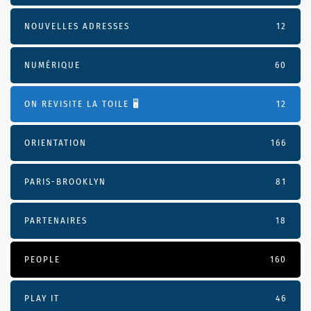
NOUVELLES ADRESSES
12
NUMÉRIQUE
60
ON REVISITE LA TOILE 🖥️
12
ORIENTATION
166
PARIS-BROOKLYN
81
PARTENAIRES
18
PEOPLE
160
PLAY IT
46