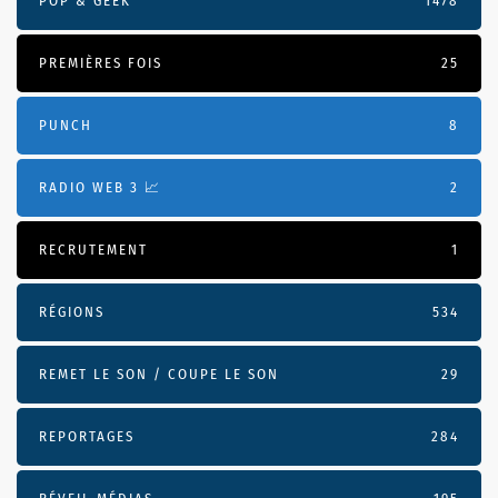
POP & GEEK
1478
PREMIÈRES FOIS
25
PUNCH
8
RADIO WEB 3 📈
2
RECRUTEMENT
1
RÉGIONS
534
REMET LE SON / COUPE LE SON
29
REPORTAGES
284