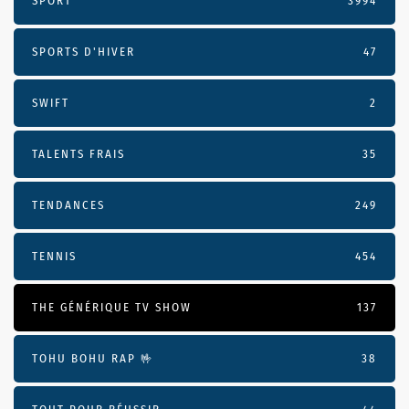
SPORT
3994
SPORTS D'HIVER
47
SWIFT
2
TALENTS FRAIS
35
TENDANCES
249
TENNIS
454
THE GÉNÉRIQUE TV SHOW
137
TOHU BOHU RAP 🤟
38