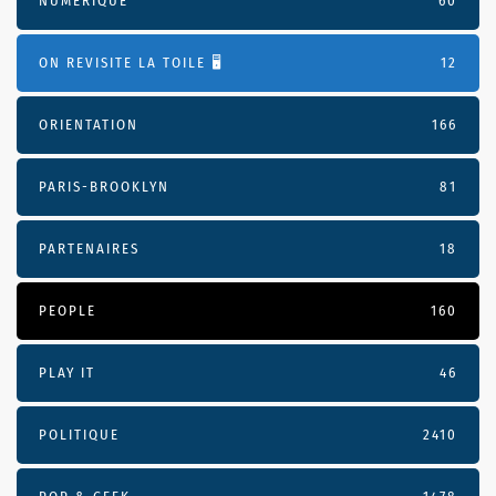
NUMÉRIQUE
60
ON REVISITE LA TOILE 🖥️
12
ORIENTATION
166
PARIS-BROOKLYN
81
PARTENAIRES
18
PEOPLE
160
PLAY IT
46
POLITIQUE
2410