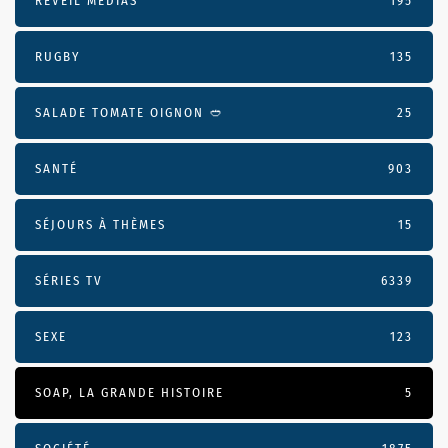
RÉVEIL MÉDIAS
195
RUGBY
135
SALADE TOMATE OIGNON 🥙
25
SANTÉ
903
SÉJOURS À THÈMES
15
SÉRIES TV
6339
SEXE
123
SOAP, LA GRANDE HISTOIRE
5