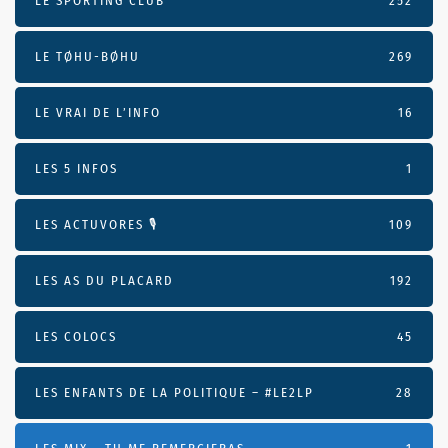
LE SPORTING CLUB
252
LE TØHU-BØHU
269
LE VRAI DE L’INFO
16
LES 5 INFOS
1
LES ACTUVORES 🎙
109
LES AS DU PLACARD
192
LES COLOCS
45
LES ENFANTS DE LA POLITIQUE – #LE2LP
28