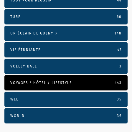
TOUT POUR RÉUSSIR
44
TURF
60
UN ÉCLAIR DE GUENY ⚡️
148
VIE ÉTUDIANTE
47
VOLLEY-BALL
3
VOYAGES / HÔTEL / LIFESTYLE
443
WEL
35
WORLD
36