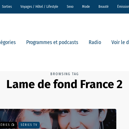
Sorties
Voyages / Hôtel / Lifestyle
Sexo
Mode
Beauté
Émissio
tégories
Programmes et podcasts
Radio
Voir le 
BROWSING TAG
Lame de fond France 2
SÉRIES 📺
SÉRIES TV