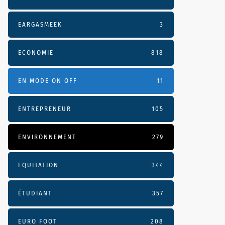
EARGASMEEK
3
ECONOMIE
818
EN MODE ON OFF
11
ENTREPRENEUR
105
ENVIRONNEMENT
279
EQUITATION
344
ÉTUDIANT
357
EURO FOOT
208