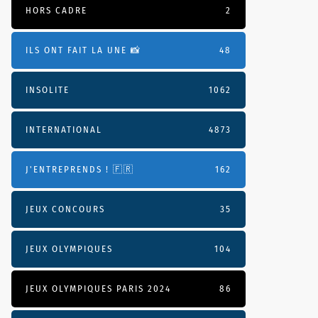
HORS CADRE
2
ILS ONT FAIT LA UNE 📸
48
INSOLITE
1062
INTERNATIONAL
4873
J'ENTREPRENDS ! 🇫🇷
162
JEUX CONCOURS
35
JEUX OLYMPIQUES
104
JEUX OLYMPIQUES PARIS 2024
86