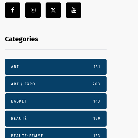
Categories
ART
131
ART / EXPO
203
BASKET
143
BEAUTÉ
199
BEAUTÉ-FEMME
123