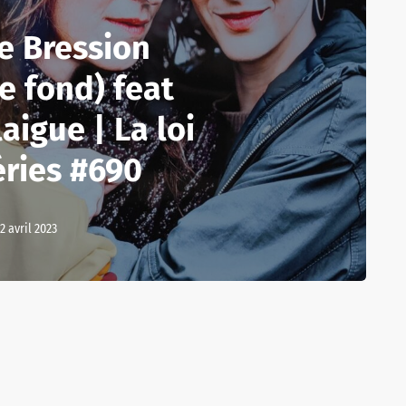
e Bression
e fond) feat
aigue | La loi
éries #690
12 avril 2023