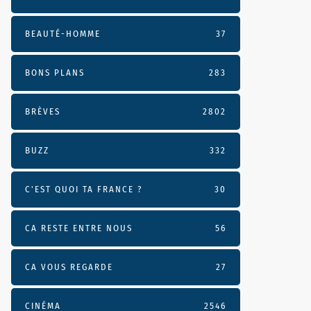
BEAUTÉ-HOMME
37
BONS PLANS
283
BRÈVES
2802
BUZZ
332
C'EST QUOI TA FRANCE ?
30
CA RESTE ENTRE NOUS
56
CA VOUS REGARDE
27
CINÉMA
2546