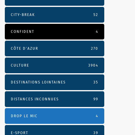
CITY-BREAK
52
CONFIDENT
4
CÔTE D’AZUR
270
CULTURE
3904
DESTINATIONS LOINTAINES
35
DISTANCES INCONNUES
99
DROP LE MIC
4
E-SPORT
39