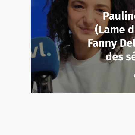
Paulin
(Lame d
Fanny Del
des s