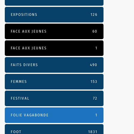
EXPOSITIONS
126
FACE AUX JEUNES
60
FACE AUX JEUNES
1
FAITS DIVERS
490
FEMMES
153
FESTIVAL
72
FOLIE VAGABONDE
1
FOOT
1831