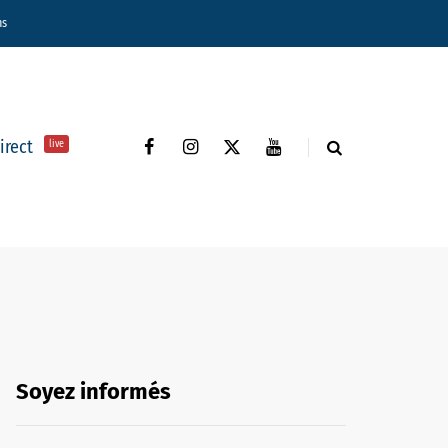
ns
direct
live
Soyez informés