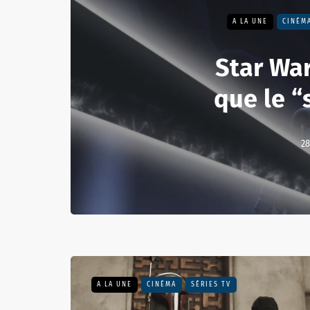
A LA UNE
CINÉM
Star War
que le “
28
A LA UNE
CINÉMA
SÉRIES TV