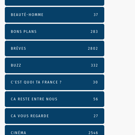
BEAUTÉ-HOMME
37
BONS PLANS
283
BRÈVES
2802
BUZZ
332
C'EST QUOI TA FRANCE ?
30
CA RESTE ENTRE NOUS
56
CA VOUS REGARDE
27
CINÉMA
2546