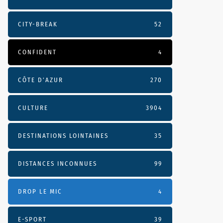
CITY-BREAK
52
CONFIDENT
4
CÔTE D’AZUR
270
CULTURE
3904
DESTINATIONS LOINTAINES
35
DISTANCES INCONNUES
99
DROP LE MIC
4
E-SPORT
39