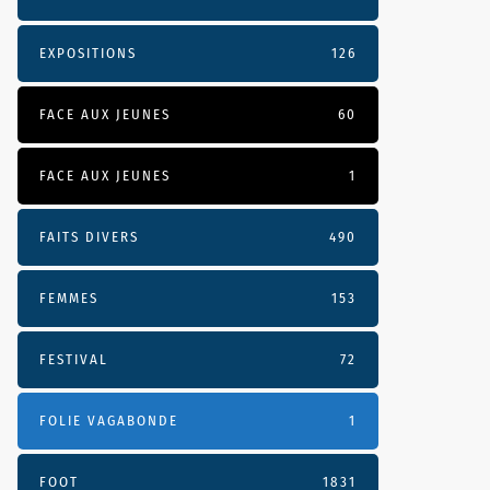
EXPOSITIONS
126
FACE AUX JEUNES
60
FACE AUX JEUNES
1
FAITS DIVERS
490
FEMMES
153
FESTIVAL
72
FOLIE VAGABONDE
1
FOOT
1831