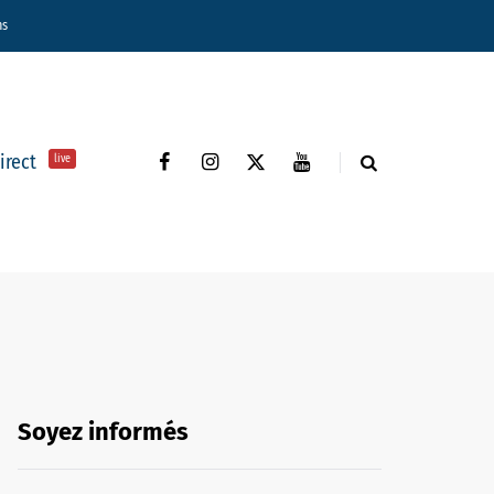
ns
direct
live
Soyez informés