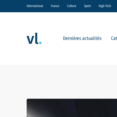
International
France
Culture
Sport
High Tech
Dernières actualités
Ca