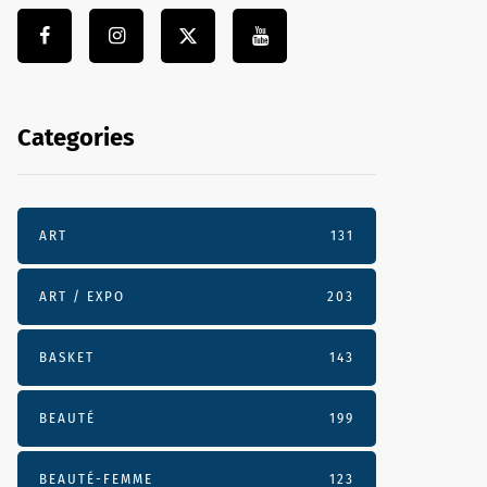
Categories
ART
131
ART / EXPO
203
BASKET
143
BEAUTÉ
199
BEAUTÉ-FEMME
123