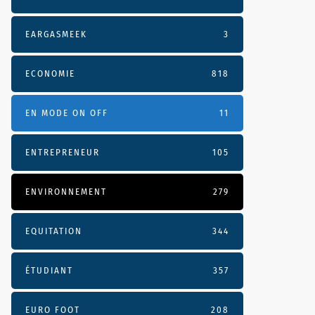
EARGASMEEK
3
ECONOMIE
818
EN MODE ON OFF
11
ENTREPRENEUR
105
ENVIRONNEMENT
279
EQUITATION
344
ÉTUDIANT
357
EURO FOOT
208