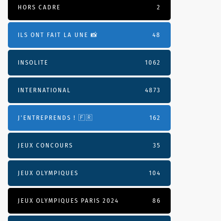
HORS CADRE
2
ILS ONT FAIT LA UNE 📸
48
INSOLITE
1062
INTERNATIONAL
4873
J'ENTREPRENDS ! 🇫🇷
162
JEUX CONCOURS
35
JEUX OLYMPIQUES
104
JEUX OLYMPIQUES PARIS 2024
86