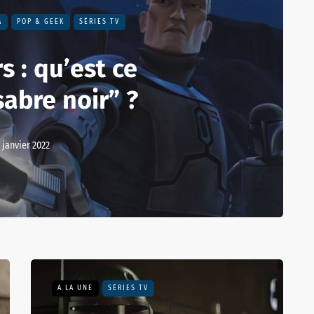
A
POP & GEEK
SÉRIES TV
s : qu’est ce
sabre noir” ?
 janvier 2022
A LA UNE
SÉRIES TV