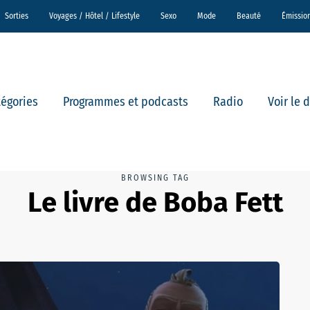
Sorties
Voyages / Hôtel / Lifestyle
Sexo
Mode
Beauté
Émissio
tégories
Programmes et podcasts
Radio
Voir le 
BROWSING TAG
Le livre de Boba Fett