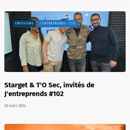
EMISSIONS
J'ENTREPRENDS ! 🇫🇷
Starget & T'O Sec, invités de
J'entreprends #102
20 mars 2024