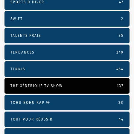
SPORTS D'HIVER
47
SWIFT
2
TALENTS FRAIS
35
TENDANCES
249
TENNIS
454
THE GÉNÉRIQUE TV SHOW
137
TOHU BOHU RAP 🤟
38
TOUT POUR RÉUSSIR
44