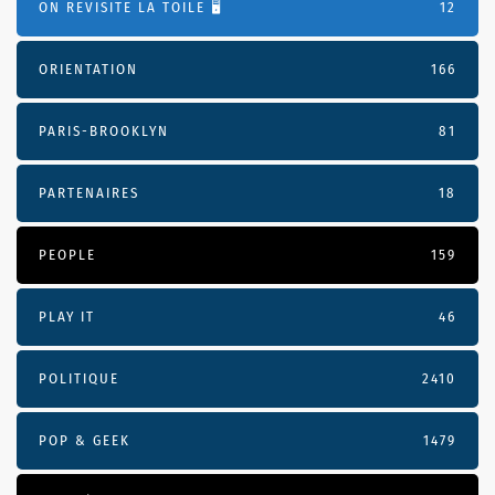
ON REVISITE LA TOILE 🖥️
12
ORIENTATION
166
PARIS-BROOKLYN
81
PARTENAIRES
18
PEOPLE
159
PLAY IT
46
POLITIQUE
2410
POP & GEEK
1479