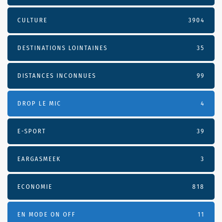
CULTURE
3904
DESTINATIONS LOINTAINES
35
DISTANCES INCONNUES
99
DROP LE MIC
4
E-SPORT
39
EARGASMEEK
3
ECONOMIE
818
EN MODE ON OFF
11