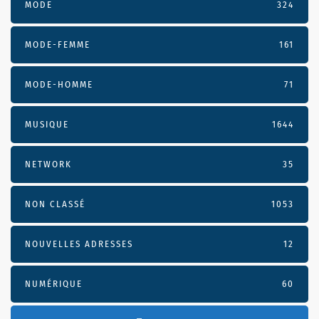
MODE
324
MODE-FEMME
161
MODE-HOMME
71
MUSIQUE
1644
NETWORK
35
NON CLASSÉ
1053
NOUVELLES ADRESSES
12
NUMÉRIQUE
60