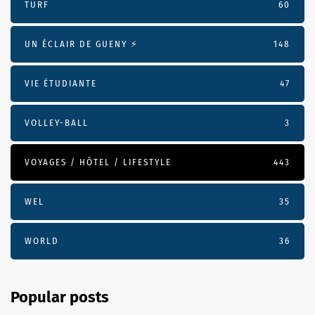
TURF
60
UN ÉCLAIR DE GUENY ⚡️
148
VIE ÉTUDIANTE
47
VOLLEY-BALL
3
VOYAGES / HÔTEL / LIFESTYLE
443
WEL
35
WORLD
36
Popular posts