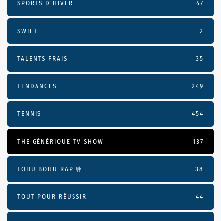
SPORTS D'HIVER
47
SWIFT
2
TALENTS FRAIS
35
TENDANCES
249
TENNIS
454
THE GÉNÉRIQUE TV SHOW
137
TOHU BOHU RAP 🤟
38
TOUT POUR RÉUSSIR
44