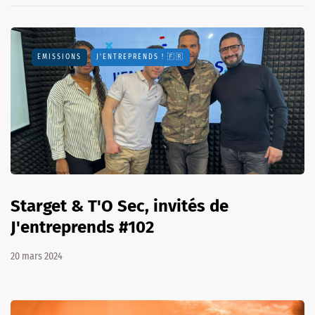
EMISSIONS
J'ENTREPRENDS ! 🇫🇷
Starget & T'O Sec, invités de
J'entreprends #102
20 mars 2024