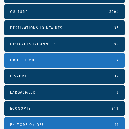
CULTURE
3904
DESTINATIONS LOINTAINES
35
DISTANCES INCONNUES
99
DROP LE MIC
4
E-SPORT
39
EARGASMEEK
3
ECONOMIE
818
EN MODE ON OFF
11