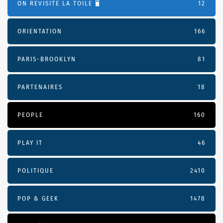
ON REVISITE LA TOILE 🖥️
12
ORIENTATION
166
PARIS-BROOKLYN
81
PARTENAIRES
18
PEOPLE
160
PLAY IT
46
POLITIQUE
2410
POP & GEEK
1478