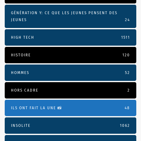
GÉNÉRATION Y: CE QUE LES JEUNES PENSENT DES
JEUNES
24
HIGH TECH
1511
HISTOIRE
120
HOMMES
52
HORS CADRE
2
ILS ONT FAIT LA UNE 📸
48
INSOLITE
1062