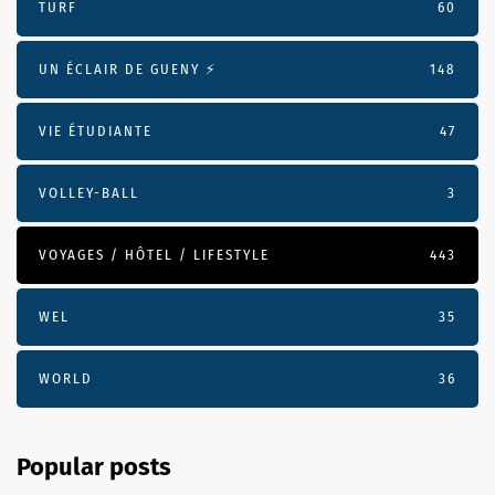
TURF
60
UN ÉCLAIR DE GUENY ⚡️
148
VIE ÉTUDIANTE
47
VOLLEY-BALL
3
VOYAGES / HÔTEL / LIFESTYLE
443
WEL
35
WORLD
36
Popular posts