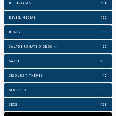
REPORTAGES
284
RÉVEIL MÉDIAS
195
RUGBY
135
SALADE TOMATE OIGNON 🥙
25
SANTÉ
903
SÉJOURS À THÈMES
15
SÉRIES TV
6339
SEXE
123