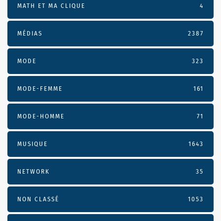
MATH ET MA CLIQUE
4
MÉDIAS
2387
MODE
323
MODE-FEMME
161
MODE-HOMME
71
MUSIQUE
1643
NETWORK
35
NON CLASSÉ
1053