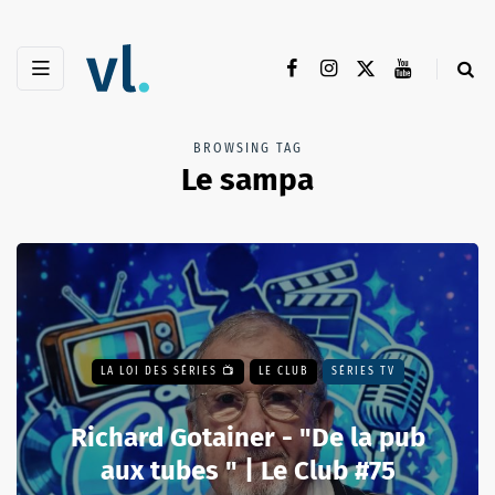
BROWSING TAG
Le sampa
LA LOI DES SÉRIES 📺
LE CLUB
SÉRIES TV
Richard Gotainer - "De la pub
aux tubes " | Le Club #75