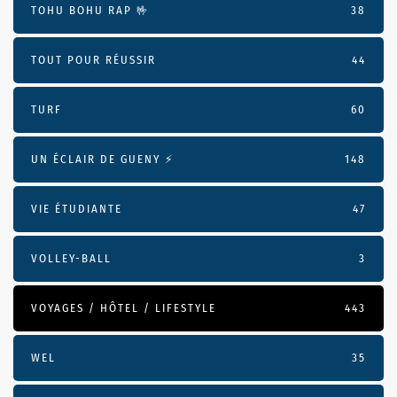
TOHU BOHU RAP 🤟
38
TOUT POUR RÉUSSIR
44
TURF
60
UN ÉCLAIR DE GUENY ⚡️
148
VIE ÉTUDIANTE
47
VOLLEY-BALL
3
VOYAGES / HÔTEL / LIFESTYLE
443
WEL
35