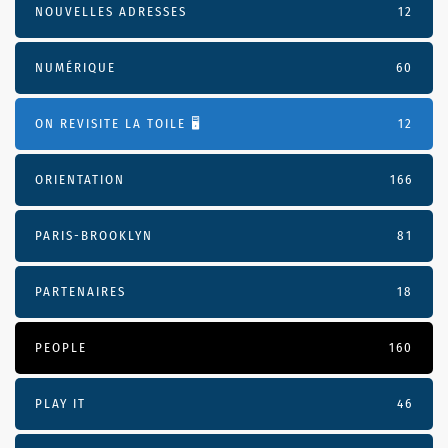
NOUVELLES ADRESSES
12
NUMÉRIQUE
60
ON REVISITE LA TOILE 🖥️
12
ORIENTATION
166
PARIS-BROOKLYN
81
PARTENAIRES
18
PEOPLE
160
PLAY IT
46