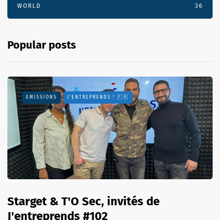
WORLD
36
Popular posts
EMISSIONS
J'ENTREPRENDS ! 🇫🇷
Starget & T'O Sec, invités de
J'entreprends #102