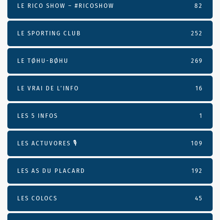
LE RICO SHOW – #RICOSHOW
82
LE SPORTING CLUB
252
LE TØHU-BØHU
269
LE VRAI DE L’INFO
16
LES 5 INFOS
1
LES ACTUVORES 🎙
109
LES AS DU PLACARD
192
LES COLOCS
45