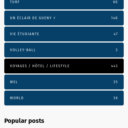
TURF
60
UN ÉCLAIR DE GUENY ⚡️
148
VIE ÉTUDIANTE
47
VOLLEY-BALL
3
VOYAGES / HÔTEL / LIFESTYLE
443
WEL
35
WORLD
36
Popular posts