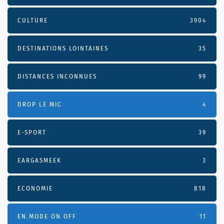
CULTURE
3904
DESTINATIONS LOINTAINES
35
DISTANCES INCONNUES
99
DROP LE MIC
4
E-SPORT
39
EARGASMEEK
3
ECONOMIE
818
EN MODE ON OFF
11