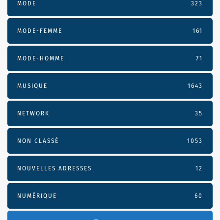
MODE
323
MODE-FEMME
161
MODE-HOMME
71
MUSIQUE
1643
NETWORK
35
NON CLASSÉ
1053
NOUVELLES ADRESSES
12
NUMÉRIQUE
60