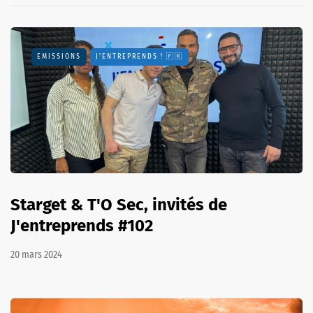
EMISSIONS
J'ENTREPRENDS ! 🇫🇷
Starget & T'O Sec, invités de
J'entreprends #102
20 mars 2024