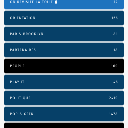
ON REVISITE LA TOILE 🖥️
12
ORIENTATION
166
PARIS-BROOKLYN
81
PARTENAIRES
18
PEOPLE
160
PLAY IT
46
POLITIQUE
2410
POP & GEEK
1478