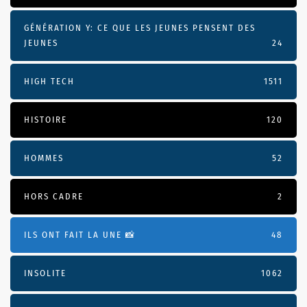
GÉNÉRATION Y: CE QUE LES JEUNES PENSENT DES
JEUNES
24
HIGH TECH
1511
HISTOIRE
120
HOMMES
52
HORS CADRE
2
ILS ONT FAIT LA UNE 📸
48
INSOLITE
1062