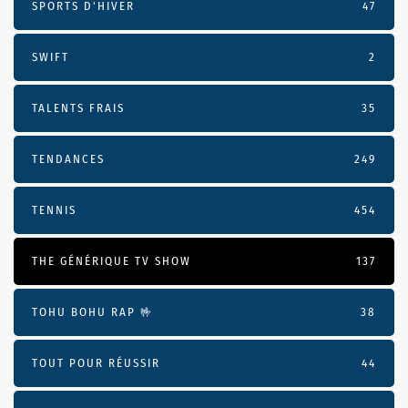
SPORTS D'HIVER
47
SWIFT
2
TALENTS FRAIS
35
TENDANCES
249
TENNIS
454
THE GÉNÉRIQUE TV SHOW
137
TOHU BOHU RAP 🤟
38
TOUT POUR RÉUSSIR
44