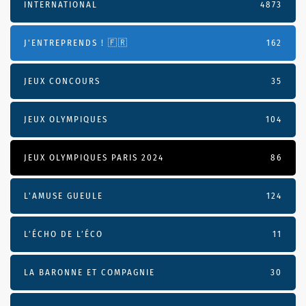
INTERNATIONAL
4873
J'ENTREPRENDS ! 🇫🇷
162
JEUX CONCOURS
35
JEUX OLYMPIQUES
104
JEUX OLYMPIQUES PARIS 2024
86
L'AMUSE GUEULE
124
L’ÉCHO DE L’ÉCO
11
LA BARONNE ET COMPAGNIE
30