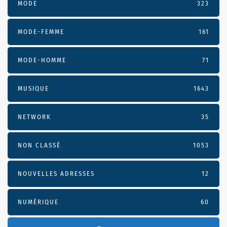
MODE
323
MODE-FEMME
161
MODE-HOMME
71
MUSIQUE
1643
NETWORK
35
NON CLASSÉ
1053
NOUVELLES ADRESSES
12
NUMÉRIQUE
60