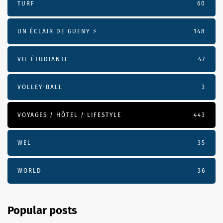
TURF
60
UN ÉCLAIR DE GUENY ⚡️
148
VIE ÉTUDIANTE
47
VOLLEY-BALL
3
VOYAGES / HÔTEL / LIFESTYLE
443
WEL
35
WORLD
36
Popular posts