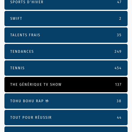
SPORTS D'HIVER
47
SWIFT
2
TALENTS FRAIS
35
TENDANCES
249
TENNIS
454
THE GÉNÉRIQUE TV SHOW
137
TOHU BOHU RAP 🤟
38
TOUT POUR RÉUSSIR
44