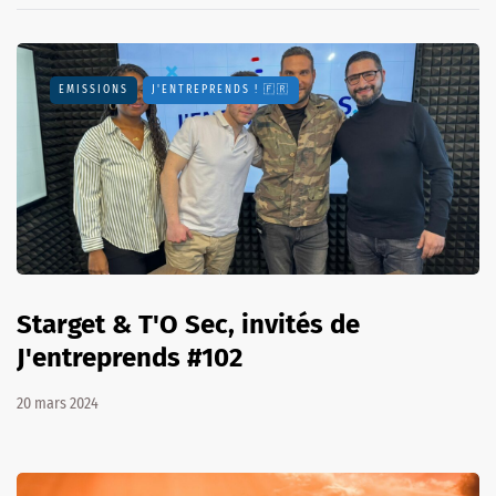
EMISSIONS
J'ENTREPRENDS ! 🇫🇷
Starget & T'O Sec, invités de
J'entreprends #102
20 mars 2024