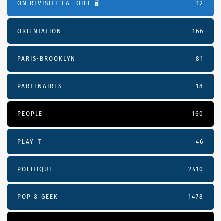
ON REVISITE LA TOILE 🖥️
12
ORIENTATION
166
PARIS-BROOKLYN
81
PARTENAIRES
18
PEOPLE
160
PLAY IT
46
POLITIQUE
2410
POP & GEEK
1478