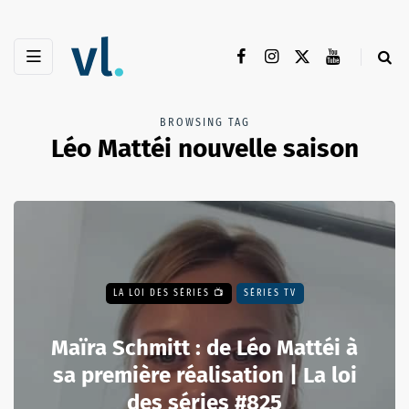
BROWSING TAG
Léo Mattéi nouvelle saison
LA LOI DES SÉRIES 📺
SÉRIES TV
Maïra Schmitt : de Léo Mattéi à
sa première réalisation | La loi
des séries #825