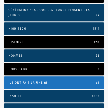
GÉNÉRATION Y: CE QUE LES JEUNES PENSENT DES
JEUNES
24
HIGH TECH
1511
HISTOIRE
120
HOMMES
52
HORS CADRE
2
ILS ONT FAIT LA UNE 📸
48
INSOLITE
1062