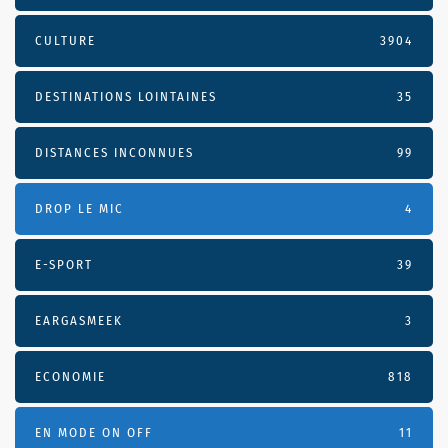
CULTURE
3904
DESTINATIONS LOINTAINES
35
DISTANCES INCONNUES
99
DROP LE MIC
4
E-SPORT
39
EARGASMEEK
3
ECONOMIE
818
EN MODE ON OFF
11