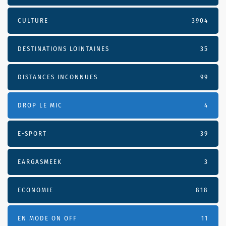
CULTURE
3904
DESTINATIONS LOINTAINES
35
DISTANCES INCONNUES
99
DROP LE MIC
4
E-SPORT
39
EARGASMEEK
3
ECONOMIE
818
EN MODE ON OFF
11