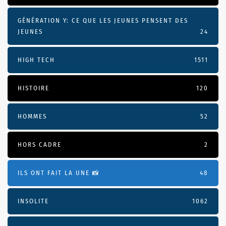
GÉNÉRATION Y: CE QUE LES JEUNES PENSENT DES
JEUNES
24
HIGH TECH
1511
HISTOIRE
120
HOMMES
52
HORS CADRE
2
ILS ONT FAIT LA UNE 📸
48
INSOLITE
1062