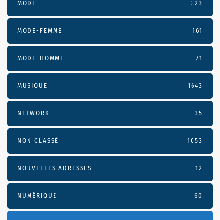
MODE
323
MODE-FEMME
161
MODE-HOMME
71
MUSIQUE
1643
NETWORK
35
NON CLASSÉ
1053
NOUVELLES ADRESSES
12
NUMÉRIQUE
60