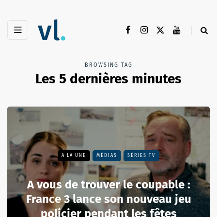
BROWSING TAG
Les 5 dernières minutes
A LA UNE
MÉDIAS
SÉRIES TV
A vous de trouver le coupable :
France 3 lance son nouveau jeu
policier pendant les fêtes