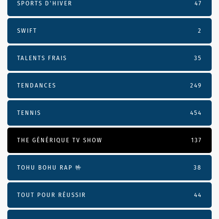
SPORTS D'HIVER
47
SWIFT
2
TALENTS FRAIS
35
TENDANCES
249
TENNIS
454
THE GÉNÉRIQUE TV SHOW
137
TOHU BOHU RAP 🤟
38
TOUT POUR RÉUSSIR
44