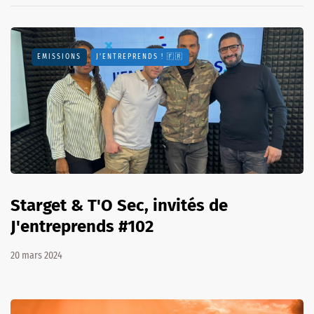
EMISSIONS
J'ENTREPRENDS ! 🇫🇷
Starget & T'O Sec, invités de
J'entreprends #102
20 mars 2024