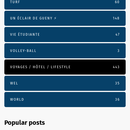
TURF
60
UN ÉCLAIR DE GUENY ⚡️
148
VIE ÉTUDIANTE
47
VOLLEY-BALL
3
VOYAGES / HÔTEL / LIFESTYLE
443
WEL
35
WORLD
36
Popular posts