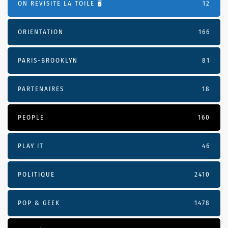
ON REVISITE LA TOILE 🖥️
12
ORIENTATION
166
PARIS-BROOKLYN
81
PARTENAIRES
18
PEOPLE
160
PLAY IT
46
POLITIQUE
2410
POP & GEEK
1478