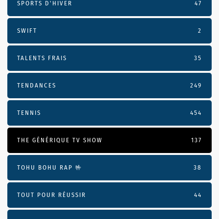
SPORTS D'HIVER
47
SWIFT
2
TALENTS FRAIS
35
TENDANCES
249
TENNIS
454
THE GÉNÉRIQUE TV SHOW
137
TOHU BOHU RAP 🤟
38
TOUT POUR RÉUSSIR
44