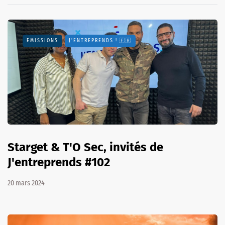
EMISSIONS
J'ENTREPRENDS ! 🇫🇷
Starget & T'O Sec, invités de
J'entreprends #102
20 mars 2024