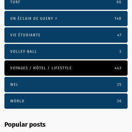
TURF
60
UN ÉCLAIR DE GUENY ⚡️
148
VIE ÉTUDIANTE
47
VOLLEY-BALL
3
VOYAGES / HÔTEL / LIFESTYLE
443
WEL
35
WORLD
36
Popular posts