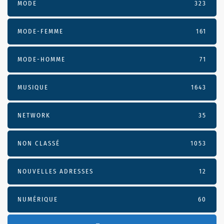
MODE
323
MODE-FEMME
161
MODE-HOMME
71
MUSIQUE
1643
NETWORK
35
NON CLASSÉ
1053
NOUVELLES ADRESSES
12
NUMÉRIQUE
60