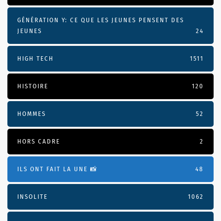
GÉNÉRATION Y: CE QUE LES JEUNES PENSENT DES
JEUNES
24
HIGH TECH
1511
HISTOIRE
120
HOMMES
52
HORS CADRE
2
ILS ONT FAIT LA UNE 📸
48
INSOLITE
1062