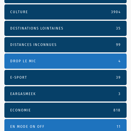
CULTURE
3904
DESTINATIONS LOINTAINES
35
DISTANCES INCONNUES
99
DROP LE MIC
4
E-SPORT
39
EARGASMEEK
3
ECONOMIE
818
EN MODE ON OFF
11