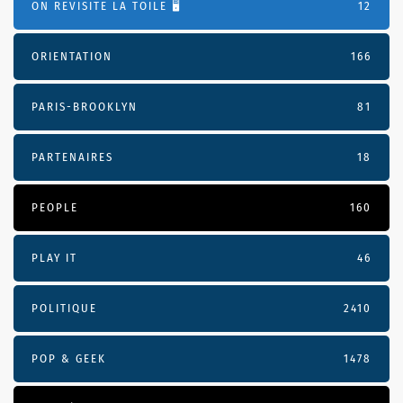
ON REVISITE LA TOILE 🖥️
12
ORIENTATION
166
PARIS-BROOKLYN
81
PARTENAIRES
18
PEOPLE
160
PLAY IT
46
POLITIQUE
2410
POP & GEEK
1478