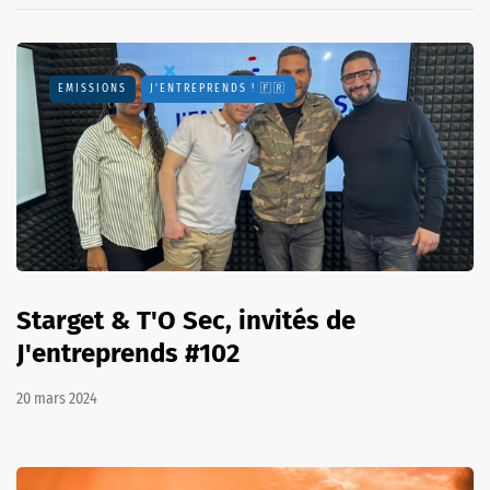
EMISSIONS
J'ENTREPRENDS ! 🇫🇷
Starget & T'O Sec, invités de
J'entreprends #102
20 mars 2024