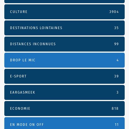
CULTURE
3904
DESTINATIONS LOINTAINES
35
DISTANCES INCONNUES
99
DROP LE MIC
4
E-SPORT
39
EARGASMEEK
3
ECONOMIE
818
EN MODE ON OFF
11