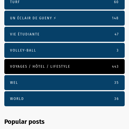
TURF
60
UN ÉCLAIR DE GUENY ⚡️
148
VIE ÉTUDIANTE
47
VOLLEY-BALL
3
VOYAGES / HÔTEL / LIFESTYLE
443
WEL
35
WORLD
36
Popular posts