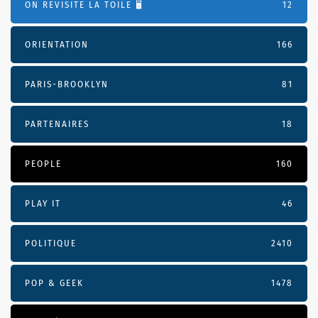
ON REVISITE LA TOILE 🖥️
12
ORIENTATION
166
PARIS-BROOKLYN
81
PARTENAIRES
18
PEOPLE
160
PLAY IT
46
POLITIQUE
2410
POP & GEEK
1478