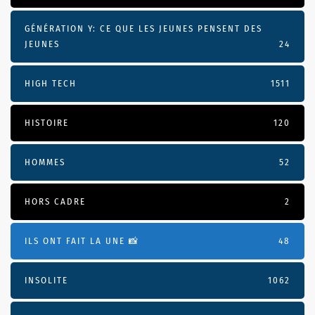
GÉNÉRATION Y: CE QUE LES JEUNES PENSENT DES
JEUNES
24
HIGH TECH
1511
HISTOIRE
120
HOMMES
52
HORS CADRE
2
ILS ONT FAIT LA UNE 📸
48
INSOLITE
1062