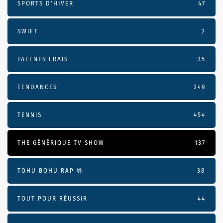
SPORTS D'HIVER
47
SWIFT
2
TALENTS FRAIS
35
TENDANCES
249
TENNIS
454
THE GÉNÉRIQUE TV SHOW
137
TOHU BOHU RAP 🤟
38
TOUT POUR RÉUSSIR
44