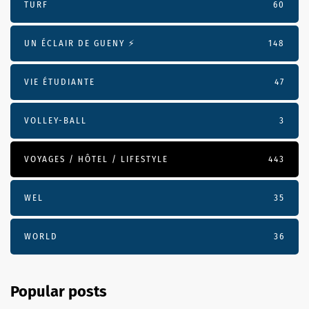
TURF
60
UN ÉCLAIR DE GUENY ⚡️
148
VIE ÉTUDIANTE
47
VOLLEY-BALL
3
VOYAGES / HÔTEL / LIFESTYLE
443
WEL
35
WORLD
36
Popular posts