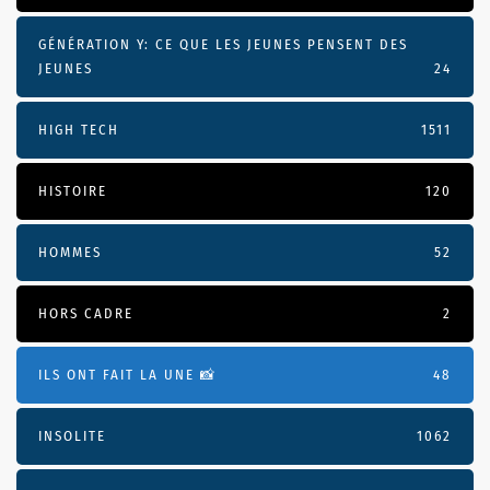
GÉNÉRATION Y: CE QUE LES JEUNES PENSENT DES
JEUNES
24
HIGH TECH
1511
HISTOIRE
120
HOMMES
52
HORS CADRE
2
ILS ONT FAIT LA UNE 📸
48
INSOLITE
1062