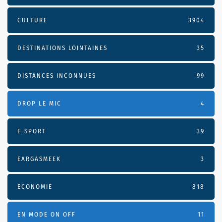
CULTURE
3904
DESTINATIONS LOINTAINES
35
DISTANCES INCONNUES
99
DROP LE MIC
4
E-SPORT
39
EARGASMEEK
3
ECONOMIE
818
EN MODE ON OFF
11