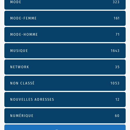
MODE
323
MODE-FEMME
161
MODE-HOMME
71
MUSIQUE
1643
NETWORK
35
NON CLASSÉ
1053
NOUVELLES ADRESSES
12
NUMÉRIQUE
60