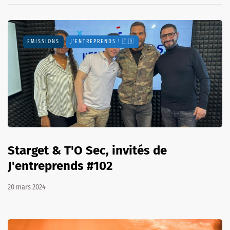
EMISSIONS
J'ENTREPRENDS ! 🇫🇷
Starget & T'O Sec, invités de
J'entreprends #102
20 mars 2024