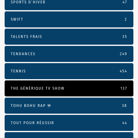
SPORTS D'HIVER
47
SWIFT
2
TALENTS FRAIS
35
TENDANCES
249
TENNIS
454
THE GÉNÉRIQUE TV SHOW
137
TOHU BOHU RAP 🤟
38
TOUT POUR RÉUSSIR
44