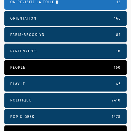
ON REVISITE LA TOILE 🖥️
12
ORIENTATION
166
PARIS-BROOKLYN
81
PARTENAIRES
18
PEOPLE
160
PLAY IT
46
POLITIQUE
2410
POP & GEEK
1478