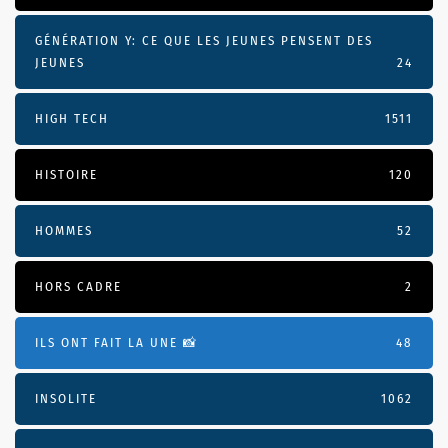
GÉNÉRATION Y: CE QUE LES JEUNES PENSENT DES
JEUNES
24
HIGH TECH
1511
HISTOIRE
120
HOMMES
52
HORS CADRE
2
ILS ONT FAIT LA UNE 📸
48
INSOLITE
1062