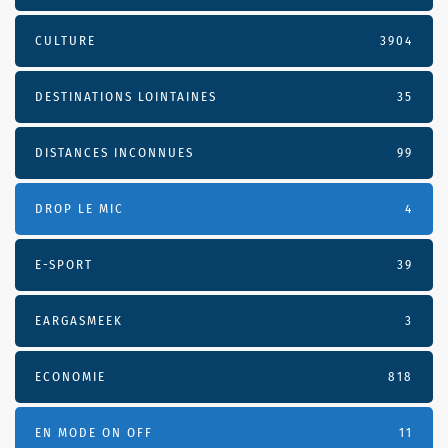
CULTURE
3904
DESTINATIONS LOINTAINES
35
DISTANCES INCONNUES
99
DROP LE MIC
4
E-SPORT
39
EARGASMEEK
3
ECONOMIE
818
EN MODE ON OFF
11