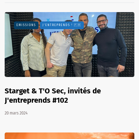
EMISSIONS
J'ENTREPRENDS ! 🇫🇷
Starget & T'O Sec, invités de
J'entreprends #102
20 mars 2024