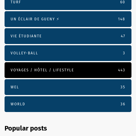
TURF
60
UN ÉCLAIR DE GUENY ⚡️
148
VIE ÉTUDIANTE
47
VOLLEY-BALL
3
VOYAGES / HÔTEL / LIFESTYLE
443
WEL
35
WORLD
36
Popular posts