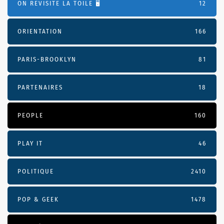
ON REVISITE LA TOILE 🖥️
12
ORIENTATION
166
PARIS-BROOKLYN
81
PARTENAIRES
18
PEOPLE
160
PLAY IT
46
POLITIQUE
2410
POP & GEEK
1478