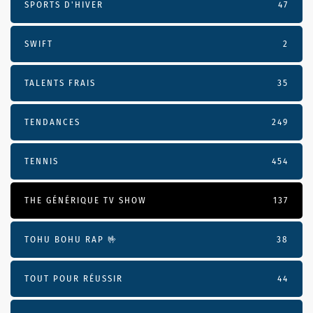
SPORTS D'HIVER
47
SWIFT
2
TALENTS FRAIS
35
TENDANCES
249
TENNIS
454
THE GÉNÉRIQUE TV SHOW
137
TOHU BOHU RAP 🤟
38
TOUT POUR RÉUSSIR
44