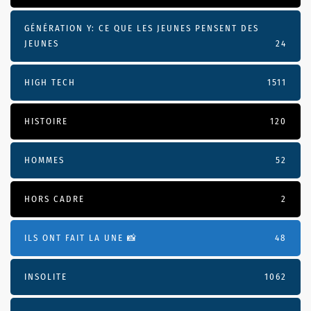
GÉNÉRATION Y: CE QUE LES JEUNES PENSENT DES
JEUNES
24
HIGH TECH
1511
HISTOIRE
120
HOMMES
52
HORS CADRE
2
ILS ONT FAIT LA UNE 📸
48
INSOLITE
1062