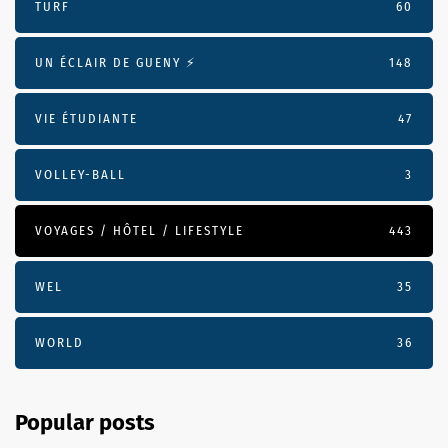
TURF
60
UN ÉCLAIR DE GUENY ⚡️
148
VIE ÉTUDIANTE
47
VOLLEY-BALL
3
VOYAGES / HÔTEL / LIFESTYLE
443
WEL
35
WORLD
36
Popular posts