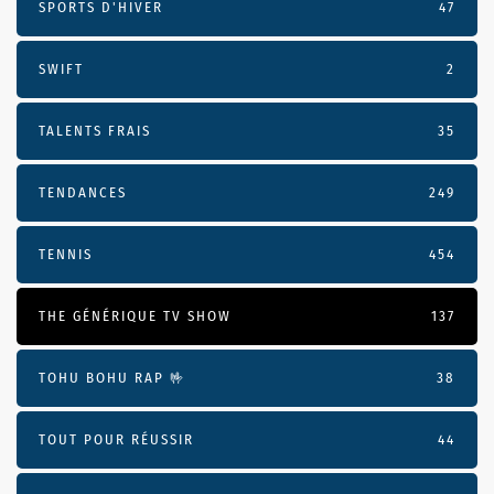
SPORTS D'HIVER
47
SWIFT
2
TALENTS FRAIS
35
TENDANCES
249
TENNIS
454
THE GÉNÉRIQUE TV SHOW
137
TOHU BOHU RAP 🤟
38
TOUT POUR RÉUSSIR
44