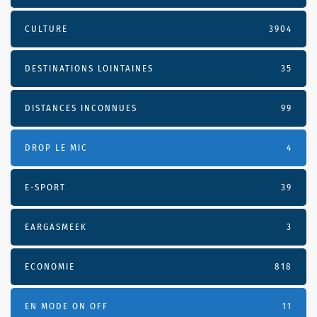
CULTURE
3904
DESTINATIONS LOINTAINES
35
DISTANCES INCONNUES
99
DROP LE MIC
4
E-SPORT
39
EARGASMEEK
3
ECONOMIE
818
EN MODE ON OFF
11