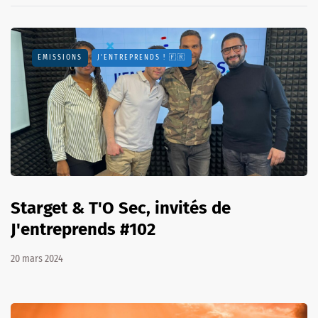
EMISSIONS
J'ENTREPRENDS ! 🇫🇷
Starget & T'O Sec, invités de
J'entreprends #102
20 mars 2024