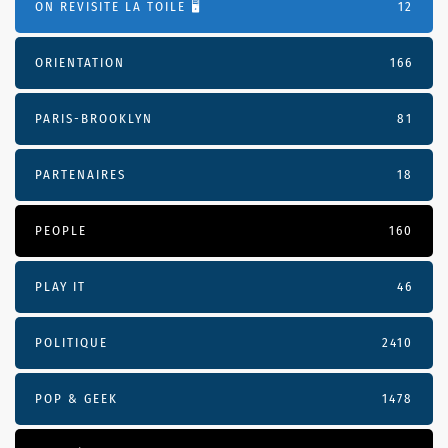
ON REVISITE LA TOILE 🖥️
12
ORIENTATION
166
PARIS-BROOKLYN
81
PARTENAIRES
18
PEOPLE
160
PLAY IT
46
POLITIQUE
2410
POP & GEEK
1478