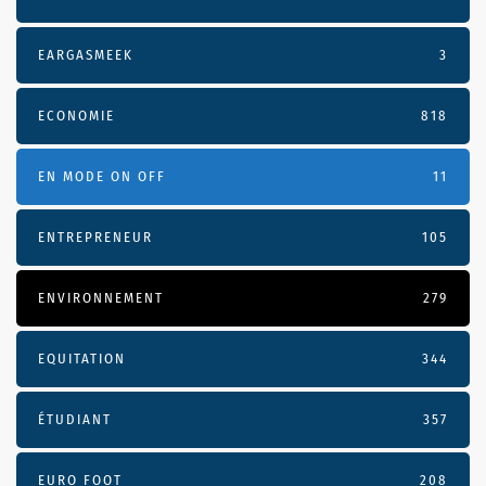
EARGASMEEK
3
ECONOMIE
818
EN MODE ON OFF
11
ENTREPRENEUR
105
ENVIRONNEMENT
279
EQUITATION
344
ÉTUDIANT
357
EURO FOOT
208