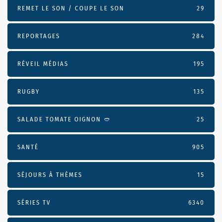
REMET LE SON / COUPE LE SON
29
REPORTAGES
284
RÉVEIL MÉDIAS
195
RUGBY
135
SALADE TOMATE OIGNON 🥙
25
SANTÉ
905
SÉJOURS À THÈMES
15
SÉRIES TV
6340