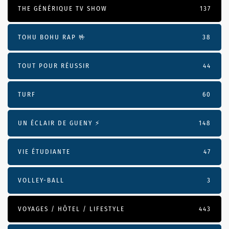
THE GÉNÉRIQUE TV SHOW
137
TOHU BOHU RAP 🤟
38
TOUT POUR RÉUSSIR
44
TURF
60
UN ÉCLAIR DE GUENY ⚡️
148
VIE ÉTUDIANTE
47
VOLLEY-BALL
3
VOYAGES / HÔTEL / LIFESTYLE
443