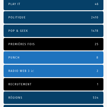
PLAY IT
46
POLITIQUE
2410
POP & GEEK
1478
PREMIÈRES FOIS
25
PUNCH
8
RADIO WEB 3 📈
2
RECRUTEMENT
1
RÉGIONS
534