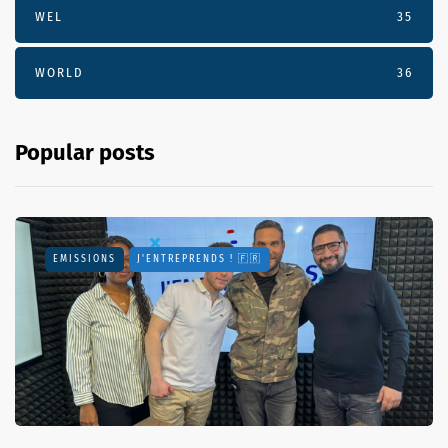
WEL
35
WORLD
36
Popular posts
EMISSIONS
J'ENTREPRENDS ! 🇫🇷