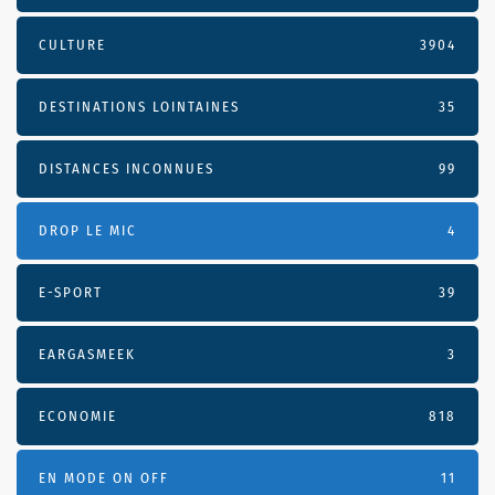
CULTURE
3904
DESTINATIONS LOINTAINES
35
DISTANCES INCONNUES
99
DROP LE MIC
4
E-SPORT
39
EARGASMEEK
3
ECONOMIE
818
EN MODE ON OFF
11