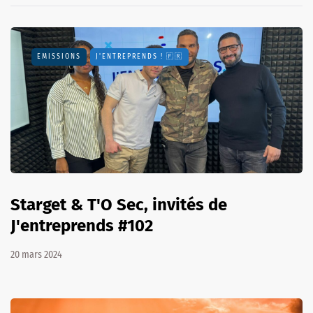
EMISSIONS
J'ENTREPRENDS ! 🇫🇷
Starget & T'O Sec, invités de
J'entreprends #102
20 mars 2024