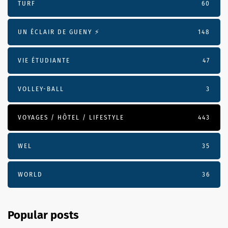
TURF
60
UN ÉCLAIR DE GUENY ⚡️
148
VIE ÉTUDIANTE
47
VOLLEY-BALL
3
VOYAGES / HÔTEL / LIFESTYLE
443
WEL
35
WORLD
36
Popular posts