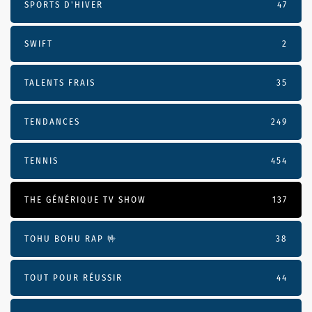
SPORTS D'HIVER
47
SWIFT
2
TALENTS FRAIS
35
TENDANCES
249
TENNIS
454
THE GÉNÉRIQUE TV SHOW
137
TOHU BOHU RAP 🤟
38
TOUT POUR RÉUSSIR
44