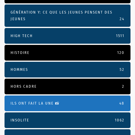
GÉNÉRATION Y: CE QUE LES JEUNES PENSENT DES
JEUNES
24
HIGH TECH
1511
HISTOIRE
120
HOMMES
52
HORS CADRE
2
ILS ONT FAIT LA UNE 📸
48
INSOLITE
1062