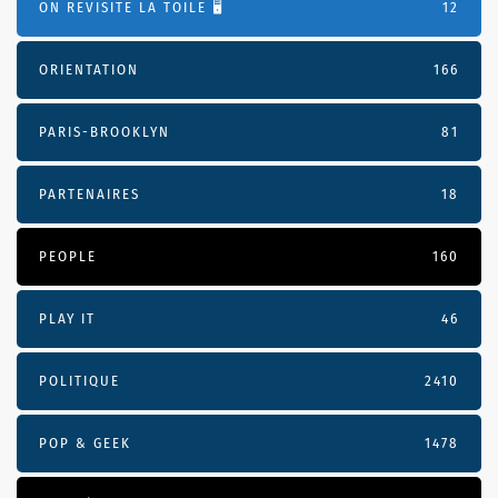
ON REVISITE LA TOILE 🖥️
12
ORIENTATION
166
PARIS-BROOKLYN
81
PARTENAIRES
18
PEOPLE
160
PLAY IT
46
POLITIQUE
2410
POP & GEEK
1478