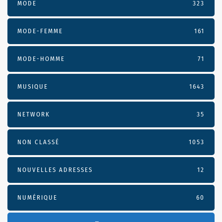
MODE
323
MODE-FEMME
161
MODE-HOMME
71
MUSIQUE
1643
NETWORK
35
NON CLASSÉ
1053
NOUVELLES ADRESSES
12
NUMÉRIQUE
60