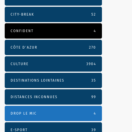
CITY-BREAK
52
CONFIDENT
4
CÔTE D’AZUR
270
CULTURE
3904
DESTINATIONS LOINTAINES
35
DISTANCES INCONNUES
99
DROP LE MIC
4
E-SPORT
39