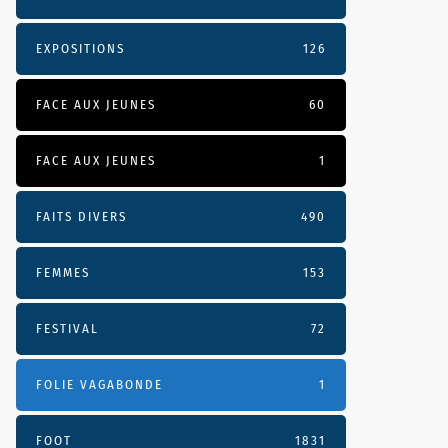
EXPOSITIONS
126
FACE AUX JEUNES
60
FACE AUX JEUNES
1
FAITS DIVERS
490
FEMMES
153
FESTIVAL
72
FOLIE VAGABONDE
1
FOOT
1831