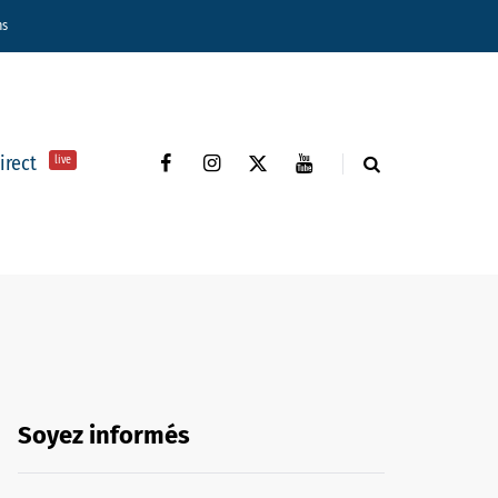
ns
direct
live
Soyez informés