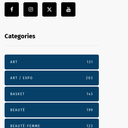
Categories
ART
131
ART / EXPO
203
BASKET
143
BEAUTÉ
199
BEAUTÉ-FEMME
123