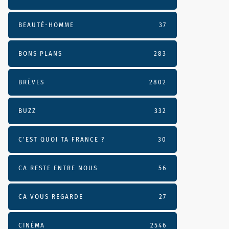
BEAUTÉ-HOMME
37
BONS PLANS
283
BRÈVES
2802
BUZZ
332
C'EST QUOI TA FRANCE ?
30
CA RESTE ENTRE NOUS
56
CA VOUS REGARDE
27
CINÉMA
2546