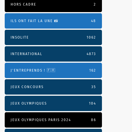
HORS CADRE
2
ILS ONT FAIT LA UNE 📸
48
INSOLITE
1062
INTERNATIONAL
4873
J'ENTREPRENDS ! 🇫🇷
162
JEUX CONCOURS
35
JEUX OLYMPIQUES
104
JEUX OLYMPIQUES PARIS 2024
86