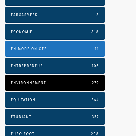
EARGASMEEK
3
ECONOMIE
818
EN MODE ON OFF
11
ENTREPRENEUR
105
ENVIRONNEMENT
279
EQUITATION
344
ÉTUDIANT
357
EURO FOOT
208