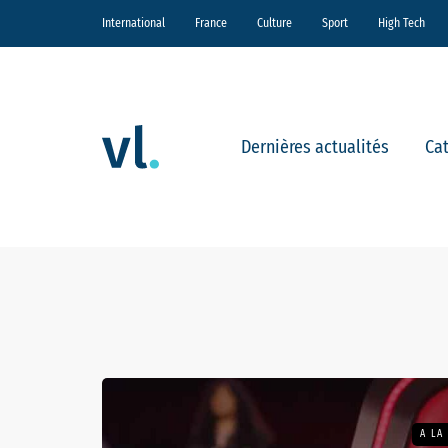
International
France
Culture
Sport
High Tech
Dernières actualités
Ca
A LA