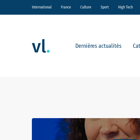
International
France
Culture
Sport
High Tech
Dernières actualités
Ca