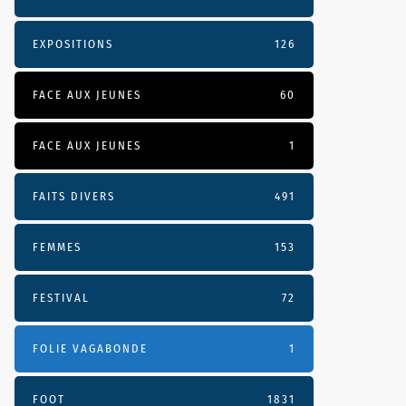
EXPOSITIONS
126
FACE AUX JEUNES
60
FACE AUX JEUNES
1
FAITS DIVERS
491
FEMMES
153
FESTIVAL
72
FOLIE VAGABONDE
1
FOOT
1831