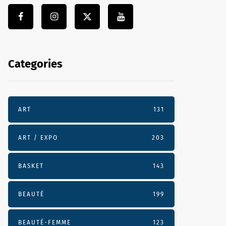
Categories
ART
131
ART / EXPO
203
BASKET
143
BEAUTÉ
199
BEAUTÉ-FEMME
123