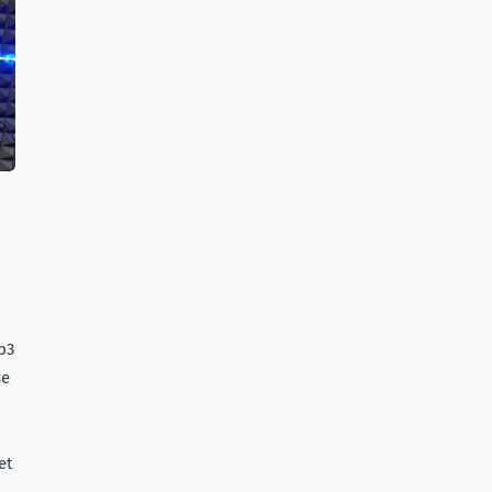
mp3Chaque
se
et