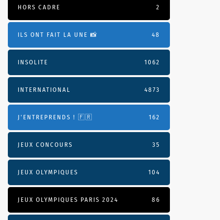
HORS CADRE
2
ILS ONT FAIT LA UNE 📸
48
INSOLITE
1062
INTERNATIONAL
4873
J'ENTREPRENDS ! 🇫🇷
162
JEUX CONCOURS
35
JEUX OLYMPIQUES
104
JEUX OLYMPIQUES PARIS 2024
86