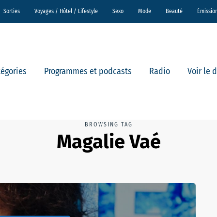
Sorties
Voyages / Hôtel / Lifestyle
Sexo
Mode
Beauté
Émissio
tégories
Programmes et podcasts
Radio
Voir le 
BROWSING TAG
Magalie Vaé