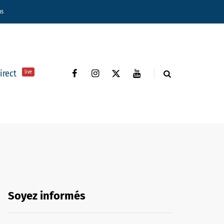
ns
direct
live
Soyez informés