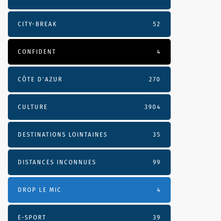
CITY-BREAK
52
CONFIDENT
4
CÔTE D’AZUR
270
CULTURE
3904
DESTINATIONS LOINTAINES
35
DISTANCES INCONNUES
99
DROP LE MIC
4
E-SPORT
39