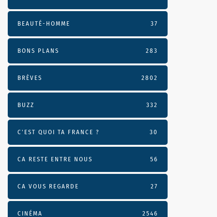
BEAUTÉ-HOMME
37
BONS PLANS
283
BRÈVES
2802
BUZZ
332
C'EST QUOI TA FRANCE ?
30
CA RESTE ENTRE NOUS
56
CA VOUS REGARDE
27
CINÉMA
2546