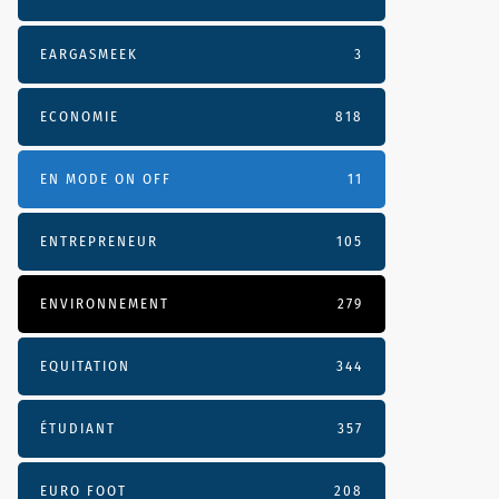
EARGASMEEK
3
ECONOMIE
818
EN MODE ON OFF
11
ENTREPRENEUR
105
ENVIRONNEMENT
279
EQUITATION
344
ÉTUDIANT
357
EURO FOOT
208