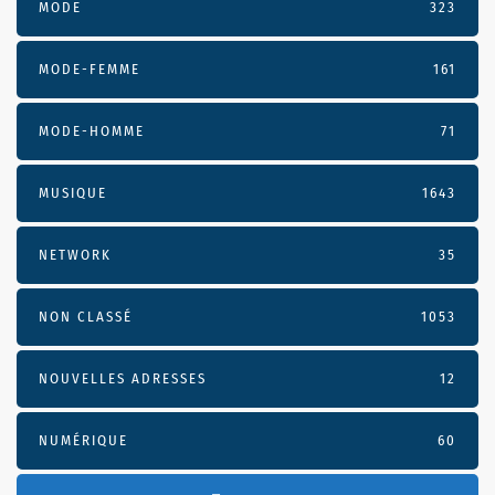
MODE
323
MODE-FEMME
161
MODE-HOMME
71
MUSIQUE
1643
NETWORK
35
NON CLASSÉ
1053
NOUVELLES ADRESSES
12
NUMÉRIQUE
60