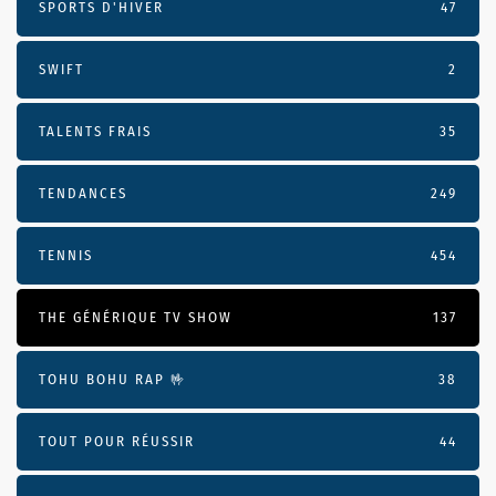
SPORTS D'HIVER
47
SWIFT
2
TALENTS FRAIS
35
TENDANCES
249
TENNIS
454
THE GÉNÉRIQUE TV SHOW
137
TOHU BOHU RAP 🤟
38
TOUT POUR RÉUSSIR
44