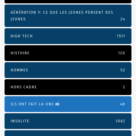
GÉNÉRATION Y: CE QUE LES JEUNES PENSENT DES
JEUNES
24
HIGH TECH
1511
HISTOIRE
120
HOMMES
52
HORS CADRE
2
ILS ONT FAIT LA UNE 📸
48
INSOLITE
1062