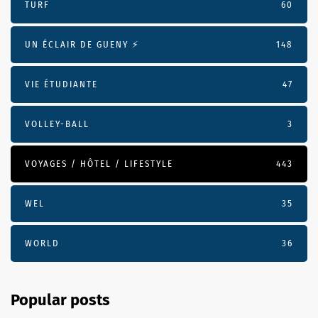
TURF
60
UN ÉCLAIR DE GUENY ⚡️
148
VIE ÉTUDIANTE
47
VOLLEY-BALL
3
VOYAGES / HÔTEL / LIFESTYLE
443
WEL
35
WORLD
36
Popular posts