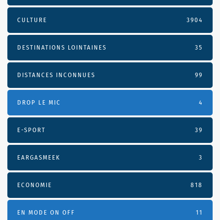
CULTURE
3904
DESTINATIONS LOINTAINES
35
DISTANCES INCONNUES
99
DROP LE MIC
4
E-SPORT
39
EARGASMEEK
3
ECONOMIE
818
EN MODE ON OFF
11