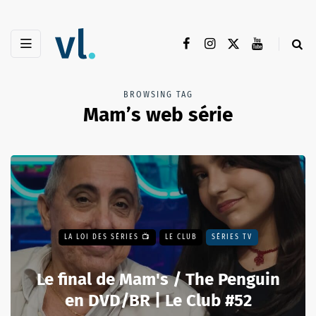
BROWSING TAG
Mam’s web série
LA LOI DES SÉRIES 📺
LE CLUB
SÉRIES TV
Le final de Mam's / The Penguin
en DVD/BR | Le Club #52