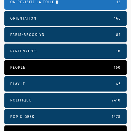
ON REVISITE LA TOILE 🖥️
12
ORIENTATION
166
PARIS-BROOKLYN
81
PARTENAIRES
18
PEOPLE
160
PLAY IT
46
POLITIQUE
2410
POP & GEEK
1478