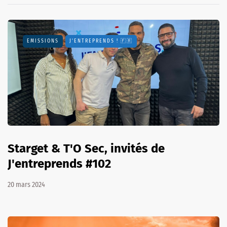
EMISSIONS
J'ENTREPRENDS ! 🇫🇷
Starget & T'O Sec, invités de
J'entreprends #102
20 mars 2024