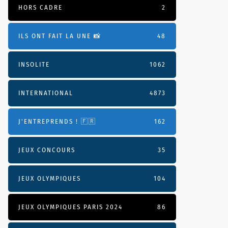
HORS CADRE
2
ILS ONT FAIT LA UNE 📸
48
INSOLITE
1062
INTERNATIONAL
4873
J'ENTREPRENDS ! 🇫🇷
162
JEUX CONCOURS
35
JEUX OLYMPIQUES
104
JEUX OLYMPIQUES PARIS 2024
86