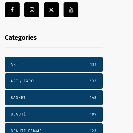
Categories
ART
131
ART / EXPO
203
BASKET
143
BEAUTÉ
199
BEAUTÉ-FEMME
123