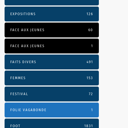
EXPOSITIONS
126
FACE AUX JEUNES
60
FACE AUX JEUNES
1
FAITS DIVERS
491
FEMMES
153
FESTIVAL
72
FOLIE VAGABONDE
1
FOOT
1831