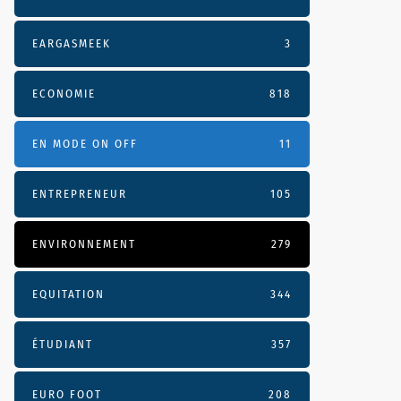
EARGASMEEK
3
ECONOMIE
818
EN MODE ON OFF
11
ENTREPRENEUR
105
ENVIRONNEMENT
279
EQUITATION
344
ÉTUDIANT
357
EURO FOOT
208