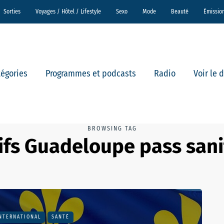
Sorties
Voyages / Hôtel / Lifestyle
Sexo
Mode
Beauté
Émissio
tégories
Programmes et podcasts
Radio
Voir le 
BROWSING TAG
fs Guadeloupe pass sani
NTERNATIONAL
SANTÉ