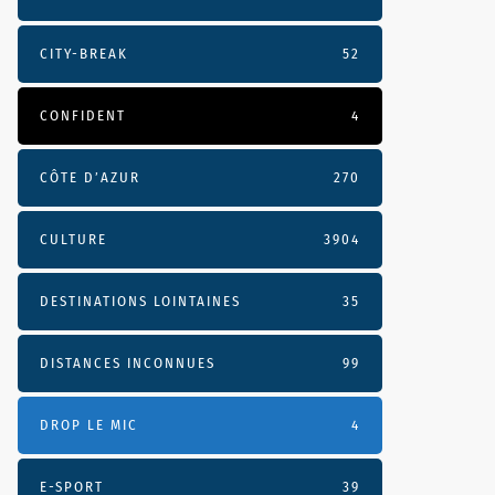
CITY-BREAK
52
CONFIDENT
4
CÔTE D’AZUR
270
CULTURE
3904
DESTINATIONS LOINTAINES
35
DISTANCES INCONNUES
99
DROP LE MIC
4
E-SPORT
39