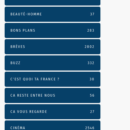
BEAUTÉ-HOMME
37
BONS PLANS
283
BRÈVES
2802
BUZZ
332
C'EST QUOI TA FRANCE ?
30
CA RESTE ENTRE NOUS
56
CA VOUS REGARDE
27
CINÉMA
2546