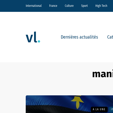
International
France
Culture
Sport
High Tech
Dernières actualités
Ca
mani
A LA UNE
I