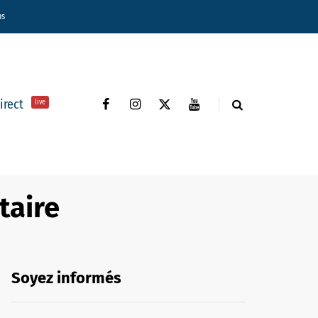
ns
direct
live
taire
Soyez informés