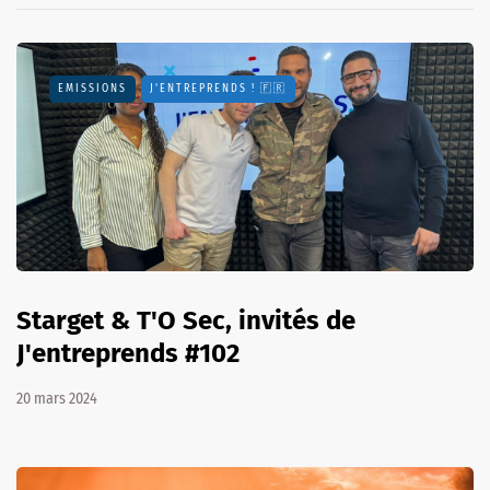
EMISSIONS
J'ENTREPRENDS ! 🇫🇷
Starget & T'O Sec, invités de
J'entreprends #102
20 mars 2024