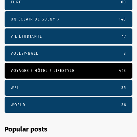
TURF
60
UN ÉCLAIR DE GUENY ⚡️
148
VIE ÉTUDIANTE
47
VOLLEY-BALL
3
VOYAGES / HÔTEL / LIFESTYLE
443
WEL
35
WORLD
36
Popular posts