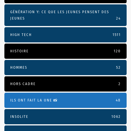
GÉNÉRATION Y: CE QUE LES JEUNES PENSENT DES
JEUNES
24
HIGH TECH
1511
HISTOIRE
120
HOMMES
52
HORS CADRE
2
ILS ONT FAIT LA UNE 📸
48
INSOLITE
1062