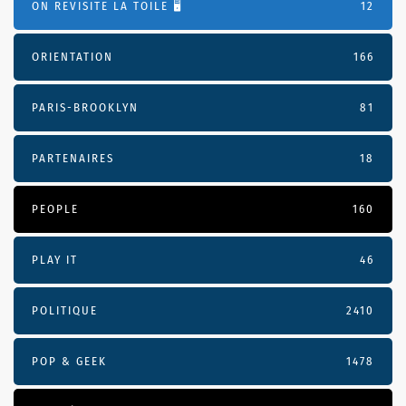
ON REVISITE LA TOILE 🖥️
12
ORIENTATION
166
PARIS-BROOKLYN
81
PARTENAIRES
18
PEOPLE
160
PLAY IT
46
POLITIQUE
2410
POP & GEEK
1478