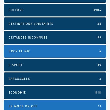
CULTURE
3904
DESTINATIONS LOINTAINES
35
DISTANCES INCONNUES
99
DROP LE MIC
4
E-SPORT
39
EARGASMEEK
3
ECONOMIE
818
EN MODE ON OFF
11