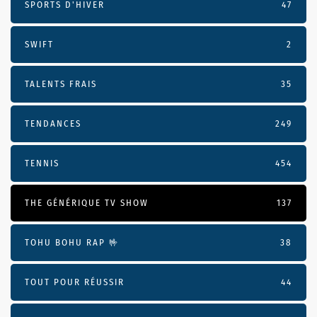
SPORTS D'HIVER
47
SWIFT
2
TALENTS FRAIS
35
TENDANCES
249
TENNIS
454
THE GÉNÉRIQUE TV SHOW
137
TOHU BOHU RAP 🤟
38
TOUT POUR RÉUSSIR
44