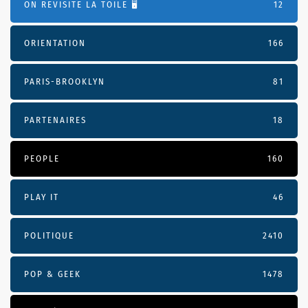
ON REVISITE LA TOILE 🖥️
12
ORIENTATION
166
PARIS-BROOKLYN
81
PARTENAIRES
18
PEOPLE
160
PLAY IT
46
POLITIQUE
2410
POP & GEEK
1478