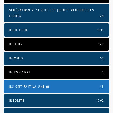
GÉNÉRATION Y: CE QUE LES JEUNES PENSENT DES
JEUNES
24
HIGH TECH
1511
HISTOIRE
120
HOMMES
52
HORS CADRE
2
ILS ONT FAIT LA UNE 📸
48
INSOLITE
1062