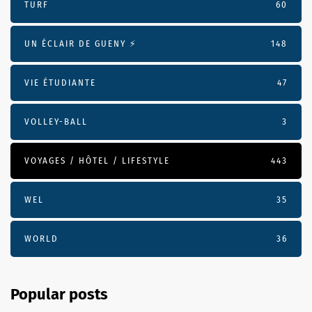
TURF
60
UN ÉCLAIR DE GUENY ⚡️
148
VIE ÉTUDIANTE
47
VOLLEY-BALL
3
VOYAGES / HÔTEL / LIFESTYLE
443
WEL
35
WORLD
36
Popular posts