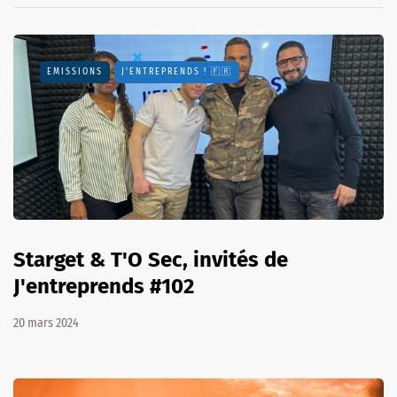
EMISSIONS
J'ENTREPRENDS ! 🇫🇷
Starget & T'O Sec, invités de
J'entreprends #102
20 mars 2024