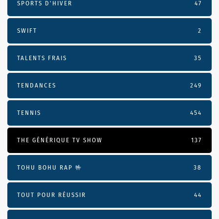
SPORTS D'HIVER
47
SWIFT
2
TALENTS FRAIS
35
TENDANCES
249
TENNIS
454
THE GÉNÉRIQUE TV SHOW
137
TOHU BOHU RAP 🤟
38
TOUT POUR RÉUSSIR
44