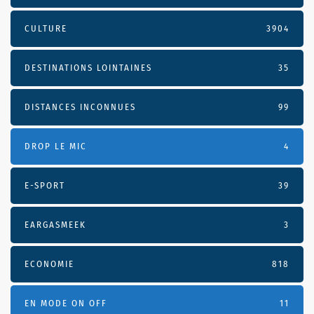
CULTURE
3904
DESTINATIONS LOINTAINES
35
DISTANCES INCONNUES
99
DROP LE MIC
4
E-SPORT
39
EARGASMEEK
3
ECONOMIE
818
EN MODE ON OFF
11