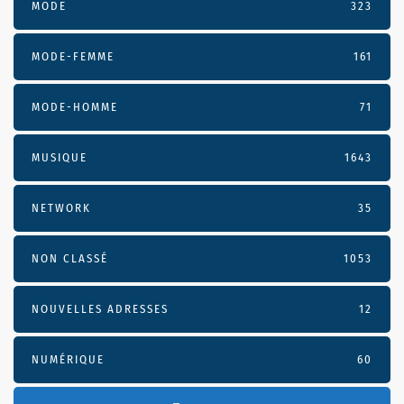
MODE
323
MODE-FEMME
161
MODE-HOMME
71
MUSIQUE
1643
NETWORK
35
NON CLASSÉ
1053
NOUVELLES ADRESSES
12
NUMÉRIQUE
60