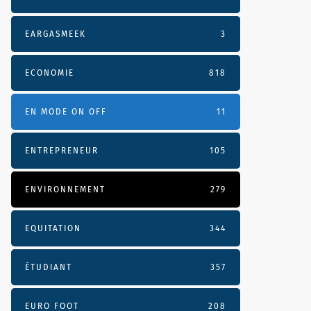
EARGASMEEK
3
ECONOMIE
818
EN MODE ON OFF
11
ENTREPRENEUR
105
ENVIRONNEMENT
279
EQUITATION
344
ÉTUDIANT
357
EURO FOOT
208