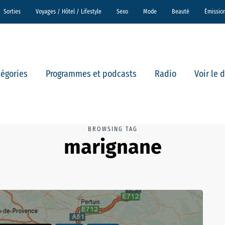
Sorties
Voyages / Hôtel / Lifestyle
Sexo
Mode
Beauté
Émissio
tégories
Programmes et podcasts
Radio
Voir le 
BROWSING TAG
marignane