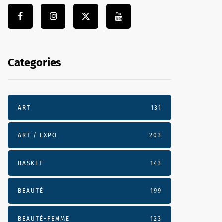
Categories
ART
131
ART / EXPO
203
BASKET
143
BEAUTÉ
199
BEAUTÉ-FEMME
123