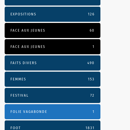
EXPOSITIONS
126
FACE AUX JEUNES
60
FACE AUX JEUNES
1
FAITS DIVERS
490
FEMMES
153
FESTIVAL
72
FOLIE VAGABONDE
1
FOOT
1831