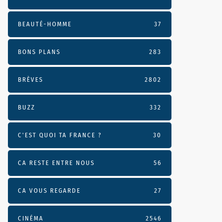
BEAUTÉ-HOMME
37
BONS PLANS
283
BRÈVES
2802
BUZZ
332
C'EST QUOI TA FRANCE ?
30
CA RESTE ENTRE NOUS
56
CA VOUS REGARDE
27
CINÉMA
2546