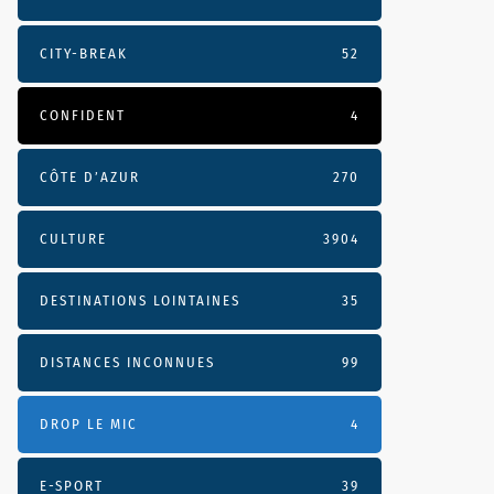
CITY-BREAK
52
CONFIDENT
4
CÔTE D’AZUR
270
CULTURE
3904
DESTINATIONS LOINTAINES
35
DISTANCES INCONNUES
99
DROP LE MIC
4
E-SPORT
39