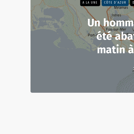
A LA UNE
CÔTE D’AZUR
Un homme
été aba
matin 