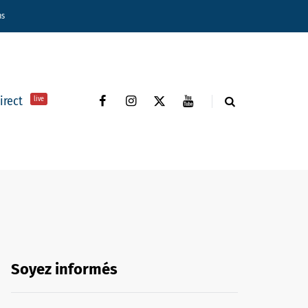
ns
direct
live
Soyez informés