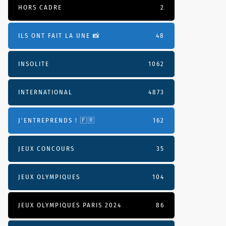
HORS CADRE
2
ILS ONT FAIT LA UNE 📸
48
INSOLITE
1062
INTERNATIONAL
4873
J'ENTREPRENDS ! 🇫🇷
162
JEUX CONCOURS
35
JEUX OLYMPIQUES
104
JEUX OLYMPIQUES PARIS 2024
86