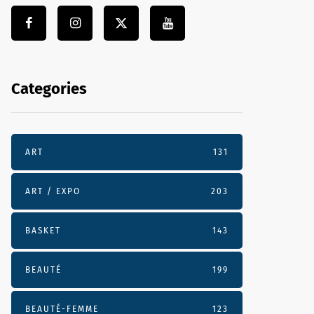
Categories
ART
131
ART / EXPO
203
BASKET
143
BEAUTÉ
199
BEAUTÉ-FEMME
123