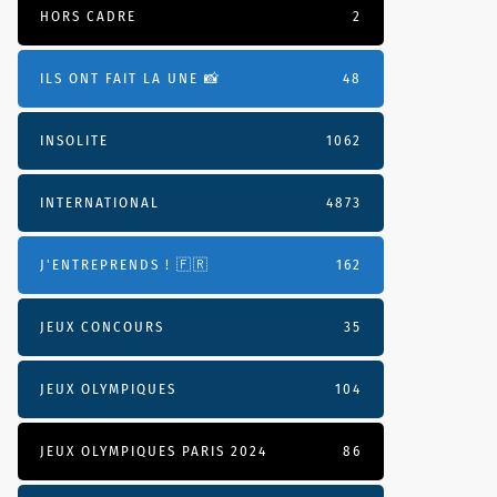
HORS CADRE
2
ILS ONT FAIT LA UNE 📸
48
INSOLITE
1062
INTERNATIONAL
4873
J'ENTREPRENDS ! 🇫🇷
162
JEUX CONCOURS
35
JEUX OLYMPIQUES
104
JEUX OLYMPIQUES PARIS 2024
86