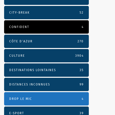
CITY-BREAK
52
CONFIDENT
4
CÔTE D’AZUR
270
CULTURE
3904
DESTINATIONS LOINTAINES
35
DISTANCES INCONNUES
99
DROP LE MIC
4
E-SPORT
39