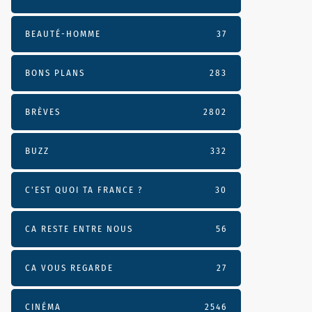
BEAUTÉ-HOMME
37
BONS PLANS
283
BRÈVES
2802
BUZZ
332
C'EST QUOI TA FRANCE ?
30
CA RESTE ENTRE NOUS
56
CA VOUS REGARDE
27
CINÉMA
2546