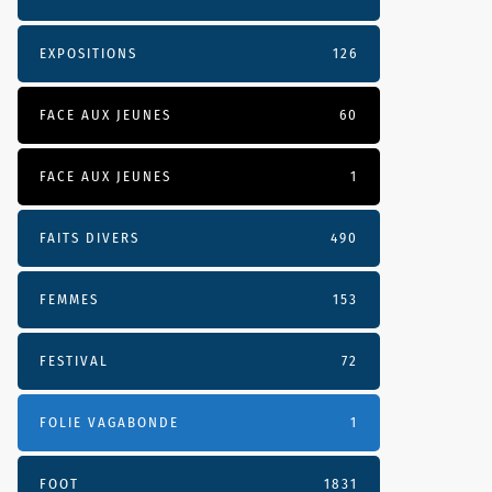
EXPOSITIONS
126
FACE AUX JEUNES
60
FACE AUX JEUNES
1
FAITS DIVERS
490
FEMMES
153
FESTIVAL
72
FOLIE VAGABONDE
1
FOOT
1831