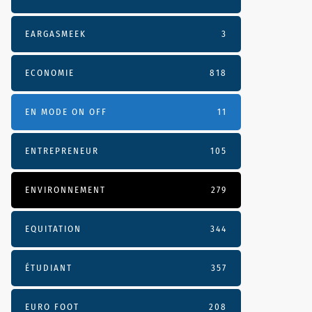
EARGASMEEK
3
ECONOMIE
818
EN MODE ON OFF
11
ENTREPRENEUR
105
ENVIRONNEMENT
279
EQUITATION
344
ÉTUDIANT
357
EURO FOOT
208