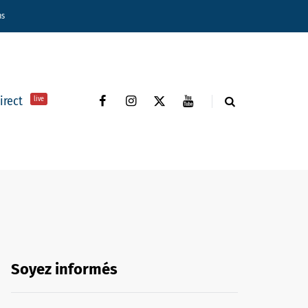
ns
direct
live
Soyez informés