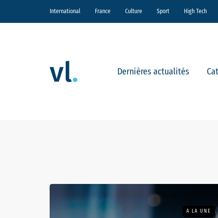
International
France
Culture
Sport
High Tech
Dernières actualités
Ca
A LA UNE