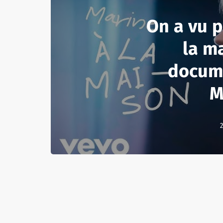
On a vu 
la ma
docum
M
2