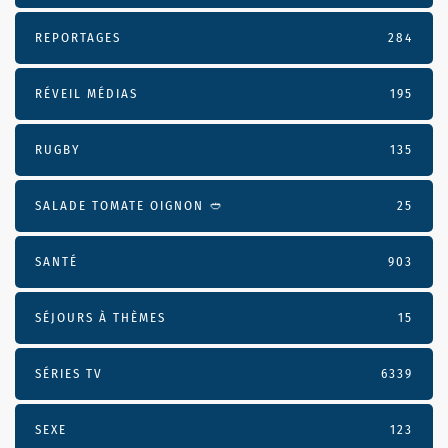
REPORTAGES
284
RÉVEIL MÉDIAS
195
RUGBY
135
SALADE TOMATE OIGNON 🥙
25
SANTÉ
903
SÉJOURS À THÈMES
15
SÉRIES TV
6339
SEXE
123