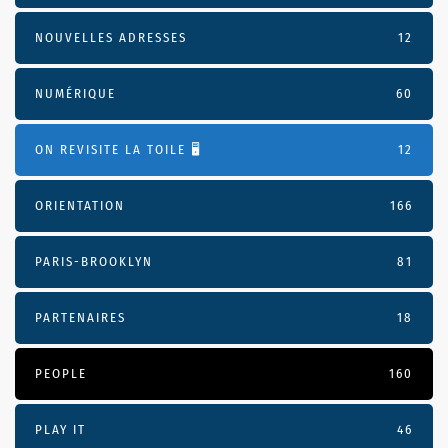
NOUVELLES ADRESSES
12
NUMÉRIQUE
60
ON REVISITE LA TOILE 🖥️
12
ORIENTATION
166
PARIS-BROOKLYN
81
PARTENAIRES
18
PEOPLE
160
PLAY IT
46