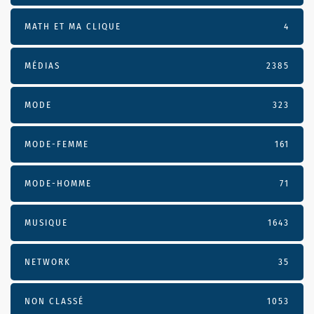
MATH ET MA CLIQUE
4
MÉDIAS
2385
MODE
323
MODE-FEMME
161
MODE-HOMME
71
MUSIQUE
1643
NETWORK
35
NON CLASSÉ
1053