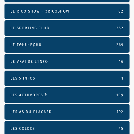
LE RICO SHOW – #RICOSHOW
82
LE SPORTING CLUB
252
LE TØHU-BØHU
269
LE VRAI DE L’INFO
16
LES 5 INFOS
1
LES ACTUVORES 🎙
109
LES AS DU PLACARD
192
LES COLOCS
45