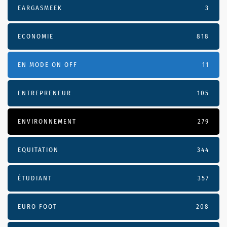
EARGASMEEK
3
ECONOMIE
818
EN MODE ON OFF
11
ENTREPRENEUR
105
ENVIRONNEMENT
279
EQUITATION
344
ÉTUDIANT
357
EURO FOOT
208