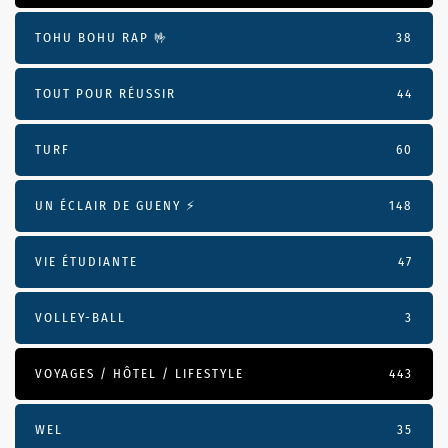
TOHU BOHU RAP 🤟
38
TOUT POUR RÉUSSIR
44
TURF
60
UN ÉCLAIR DE GUENY ⚡️
148
VIE ÉTUDIANTE
47
VOLLEY-BALL
3
VOYAGES / HÔTEL / LIFESTYLE
443
WEL
35