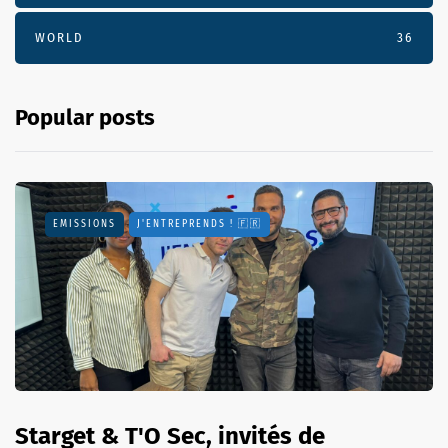
WORLD
36
Popular posts
EMISSIONS
J'ENTREPRENDS ! 🇫🇷
Starget & T'O Sec, invités de