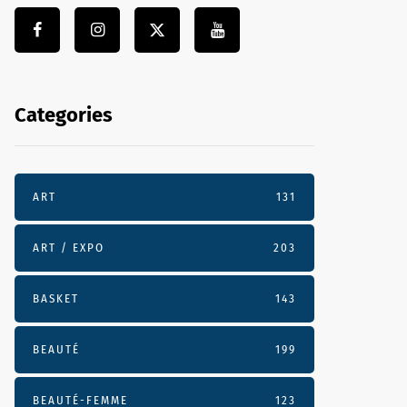
Categories
ART
131
ART / EXPO
203
BASKET
143
BEAUTÉ
199
BEAUTÉ-FEMME
123