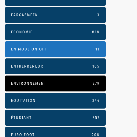
EARGASMEEK
3
ECONOMIE
818
EN MODE ON OFF
11
ENTREPRENEUR
105
ENVIRONNEMENT
279
EQUITATION
344
ÉTUDIANT
357
EURO FOOT
208