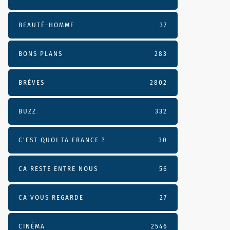
BEAUTÉ-HOMME
37
BONS PLANS
283
BRÈVES
2802
BUZZ
332
C'EST QUOI TA FRANCE ?
30
CA RESTE ENTRE NOUS
56
CA VOUS REGARDE
27
CINÉMA
2546