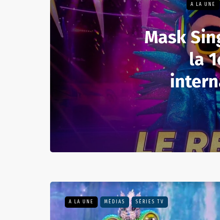
A LA UNE
Mask Sing
la 1
intern
A LA UNE
MÉDIAS
SÉRIES TV