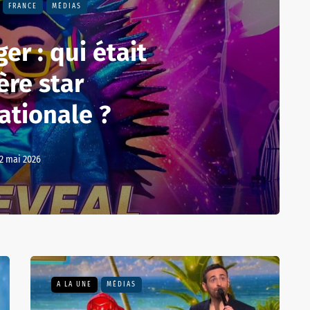
FRANCE
MÉDIAS
er : qui était
ère star
ationale ?
2 mai 2026
A LA UNE
MÉDIAS