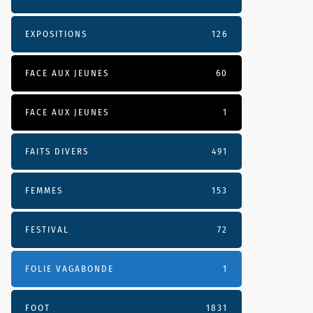
EXPOSITIONS
126
FACE AUX JEUNES
60
FACE AUX JEUNES
1
FAITS DIVERS
491
FEMMES
153
FESTIVAL
72
FOLIE VAGABONDE
1
FOOT
1831