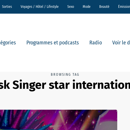
Sorties
Voyages / Hôtel / Lifestyle
Sexo
Mode
Beauté
Émissio
tégories
Programmes et podcasts
Radio
Voir le 
BROWSING TAG
k Singer star internatio