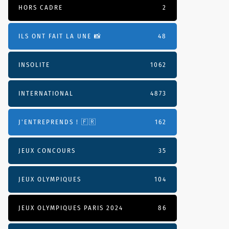
HORS CADRE
2
ILS ONT FAIT LA UNE 📸
48
INSOLITE
1062
INTERNATIONAL
4873
J'ENTREPRENDS ! 🇫🇷
162
JEUX CONCOURS
35
JEUX OLYMPIQUES
104
JEUX OLYMPIQUES PARIS 2024
86