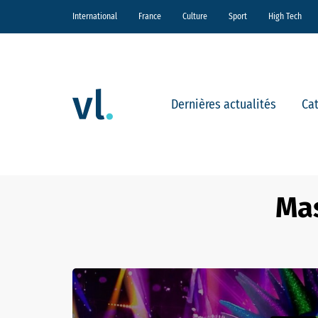
International
France
Culture
Sport
High Tech
Dernières actualités
Ca
Mas