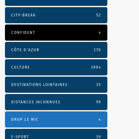
CITY-BREAK
52
CONFIDENT
4
CÔTE D’AZUR
270
CULTURE
3904
DESTINATIONS LOINTAINES
35
DISTANCES INCONNUES
99
DROP LE MIC
4
E-SPORT
39