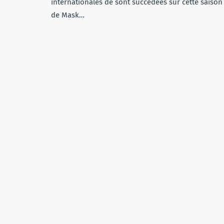
internationales de sont succédées sur cette saison
de Mask…