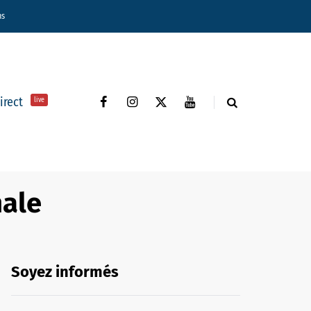
ns
direct
live
nale
Soyez informés