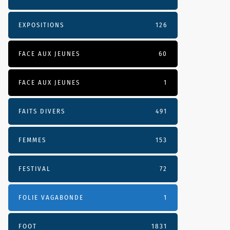
EXPOSITIONS
126
FACE AUX JEUNES
60
FACE AUX JEUNES
1
FAITS DIVERS
491
FEMMES
153
FESTIVAL
72
FOLIE VAGABONDE
1
FOOT
1831