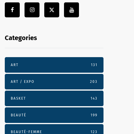
Categories
ART
131
ART / EXPO
203
BASKET
143
BEAUTÉ
199
BEAUTÉ-FEMME
123