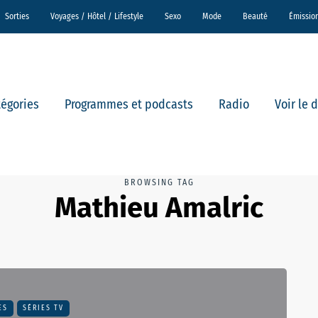
Sorties
Voyages / Hôtel / Lifestyle
Sexo
Mode
Beauté
Émissio
tégories
Programmes et podcasts
Radio
Voir le 
BROWSING TAG
Mathieu Amalric
ES
SÉRIES TV