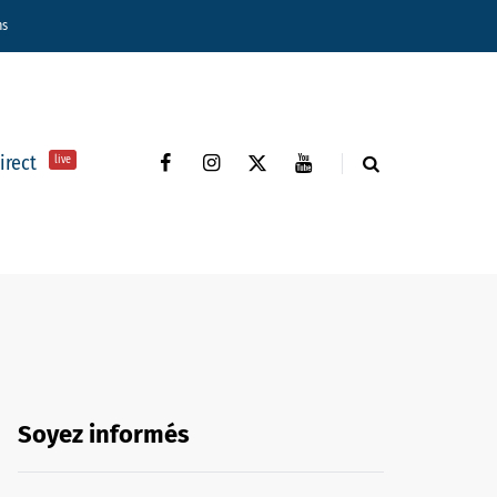
ns
direct
live
Soyez informés