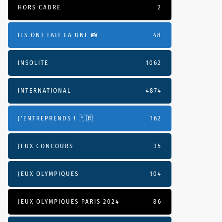
HORS CADRE
2
ILS ONT FAIT LA UNE 📸
48
INSOLITE
1062
INTERNATIONAL
4874
J'ENTREPRENDS ! 🇫🇷
162
JEUX CONCOURS
35
JEUX OLYMPIQUES
104
JEUX OLYMPIQUES PARIS 2024
86