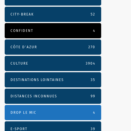
CITY-BREAK
52
CONFIDENT
4
CÔTE D’AZUR
270
CULTURE
3904
DESTINATIONS LOINTAINES
35
DISTANCES INCONNUES
99
DROP LE MIC
4
E-SPORT
39