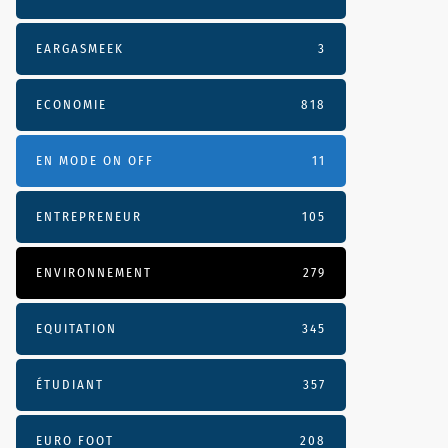
EARGASMEEK
3
ECONOMIE
818
EN MODE ON OFF
11
ENTREPRENEUR
105
ENVIRONNEMENT
279
EQUITATION
345
ÉTUDIANT
357
EURO FOOT
208