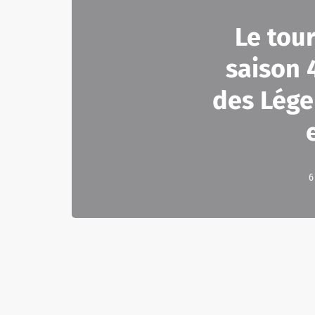
Le tou
saison 
des Lég
6