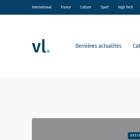
International
France
Culture
Sport
High Tech
Dernières actualités
Ca
BRÈV