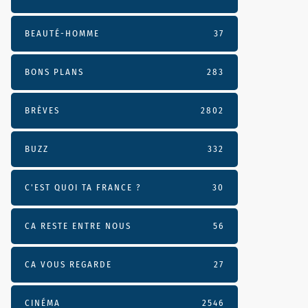
BEAUTÉ-HOMME
37
BONS PLANS
283
BRÈVES
2802
BUZZ
332
C'EST QUOI TA FRANCE ?
30
CA RESTE ENTRE NOUS
56
CA VOUS REGARDE
27
CINÉMA
2546