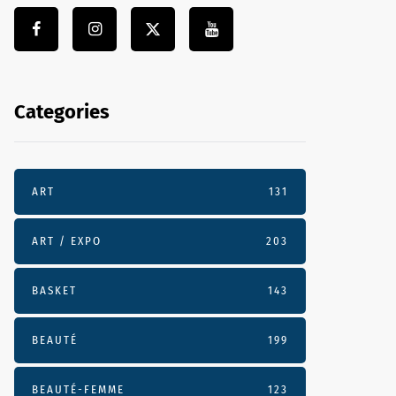
Categories
ART
131
ART / EXPO
203
BASKET
143
BEAUTÉ
199
BEAUTÉ-FEMME
123