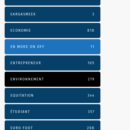
EARGASMEEK
3
ECONOMIE
818
EN MODE ON OFF
11
ENTREPRENEUR
105
ENVIRONNEMENT
279
EQUITATION
344
ÉTUDIANT
357
EURO FOOT
208