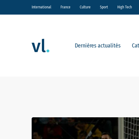
International
France
Culture
Sport
High Tech
Dernières actualités
Ca