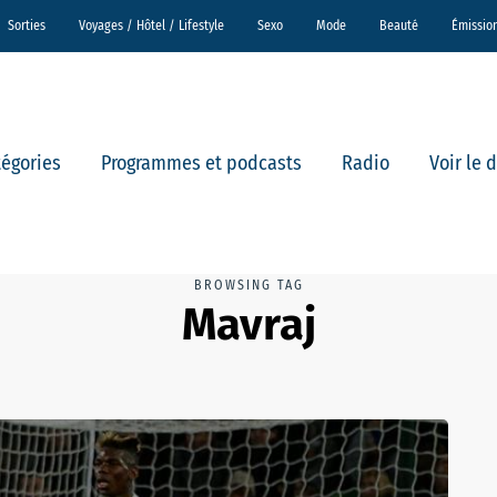
Sorties
Voyages / Hôtel / Lifestyle
Sexo
Mode
Beauté
Émissio
tégories
Programmes et podcasts
Radio
Voir le 
BROWSING TAG
Mavraj