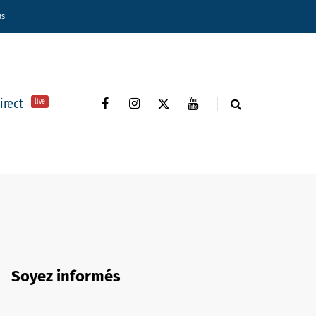
ns
direct
live
Soyez informés