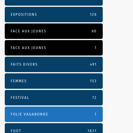
EXPOSITIONS
126
FACE AUX JEUNES
60
FACE AUX JEUNES
1
FAITS DIVERS
491
FEMMES
153
FESTIVAL
72
FOLIE VAGABONDE
1
FOOT
1831