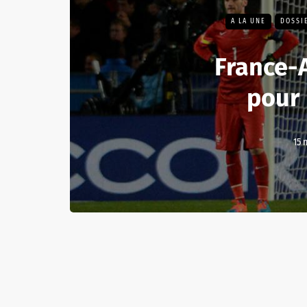
A LA UNE
DOSSI
France-A
pour 
15 