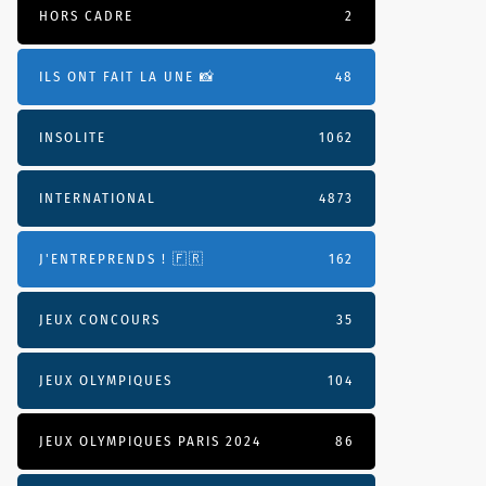
HORS CADRE
2
ILS ONT FAIT LA UNE 📸
48
INSOLITE
1062
INTERNATIONAL
4873
J'ENTREPRENDS ! 🇫🇷
162
JEUX CONCOURS
35
JEUX OLYMPIQUES
104
JEUX OLYMPIQUES PARIS 2024
86