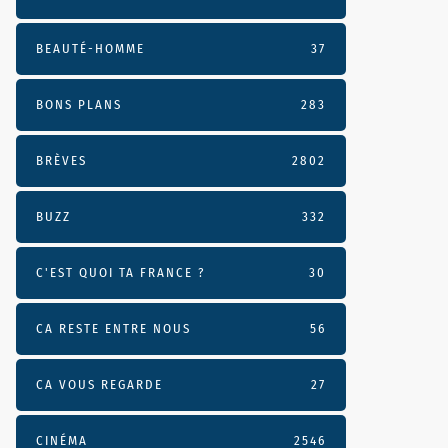
BEAUTÉ-HOMME
37
BONS PLANS
283
BRÈVES
2802
BUZZ
332
C'EST QUOI TA FRANCE ?
30
CA RESTE ENTRE NOUS
56
CA VOUS REGARDE
27
CINÉMA
2546