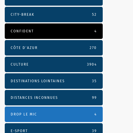
CITY-BREAK
52
CONFIDENT
4
CÔTE D’AZUR
270
CULTURE
3904
DESTINATIONS LOINTAINES
35
DISTANCES INCONNUES
99
DROP LE MIC
4
E-SPORT
39