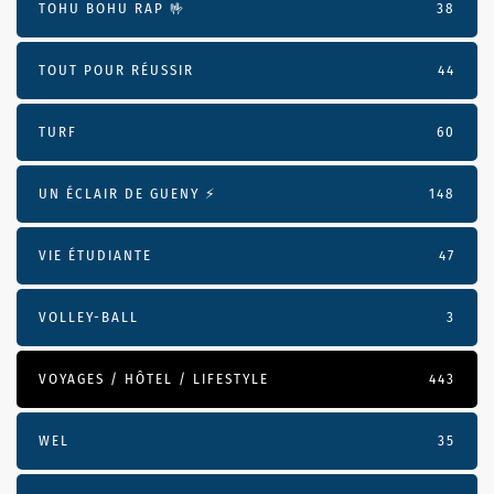
TOHU BOHU RAP 🤟
38
TOUT POUR RÉUSSIR
44
TURF
60
UN ÉCLAIR DE GUENY ⚡️
148
VIE ÉTUDIANTE
47
VOLLEY-BALL
3
VOYAGES / HÔTEL / LIFESTYLE
443
WEL
35