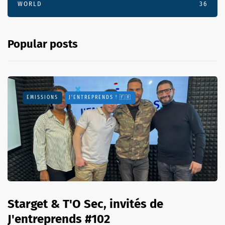
WORLD
36
Popular posts
EMISSIONS
J'ENTREPRENDS ! 🇫🇷
Starget & T'O Sec, invités de
J'entreprends #102