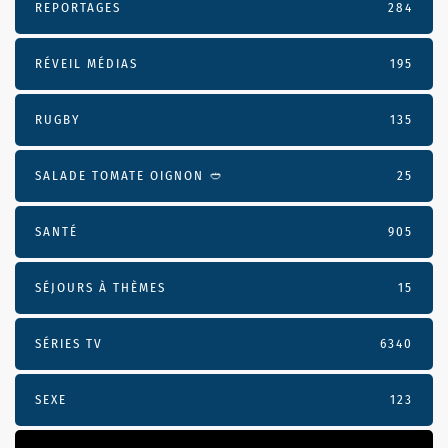
REPORTAGES
284
RÉVEIL MÉDIAS
195
RUGBY
135
SALADE TOMATE OIGNON 🥙
25
SANTÉ
905
SÉJOURS À THÈMES
15
SÉRIES TV
6340
SEXE
123