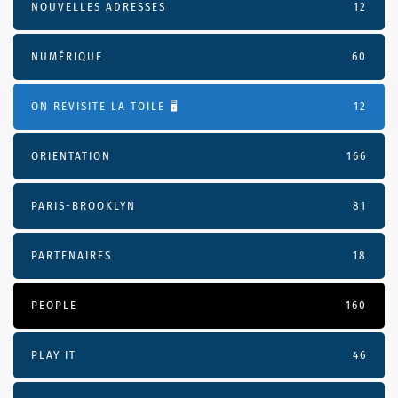
NOUVELLES ADRESSES
12
NUMÉRIQUE
60
ON REVISITE LA TOILE 🖥️
12
ORIENTATION
166
PARIS-BROOKLYN
81
PARTENAIRES
18
PEOPLE
160
PLAY IT
46