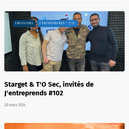
EMISSIONS
J'ENTREPRENDS ! 🇫🇷
Starget & T'O Sec, invités de
J'entreprends #102
20 mars 2024