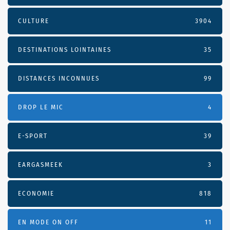
CULTURE
3904
DESTINATIONS LOINTAINES
35
DISTANCES INCONNUES
99
DROP LE MIC
4
E-SPORT
39
EARGASMEEK
3
ECONOMIE
818
EN MODE ON OFF
11