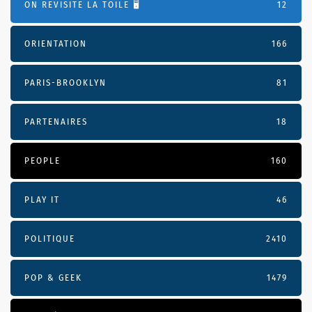
ON REVISITE LA TOILE 🖥️
12
ORIENTATION
166
PARIS-BROOKLYN
81
PARTENAIRES
18
PEOPLE
160
PLAY IT
46
POLITIQUE
2410
POP & GEEK
1479