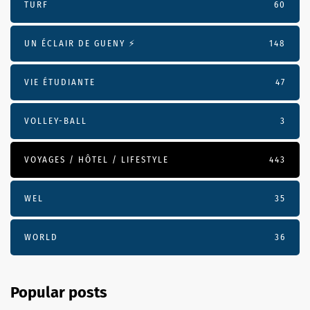
TURF
60
UN ÉCLAIR DE GUENY ⚡️
148
VIE ÉTUDIANTE
47
VOLLEY-BALL
3
VOYAGES / HÔTEL / LIFESTYLE
443
WEL
35
WORLD
36
Popular posts