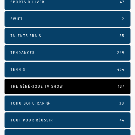
SPORTS D'HIVER
47
SWIFT
2
TALENTS FRAIS
35
TENDANCES
249
TENNIS
454
THE GÉNÉRIQUE TV SHOW
137
TOHU BOHU RAP 🤟
38
TOUT POUR RÉUSSIR
44