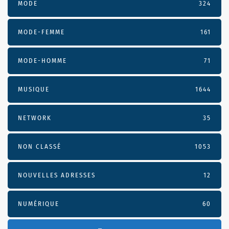
MODE
324
MODE-FEMME
161
MODE-HOMME
71
MUSIQUE
1644
NETWORK
35
NON CLASSÉ
1053
NOUVELLES ADRESSES
12
NUMÉRIQUE
60