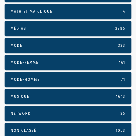
MATH ET MA CLIQUE
4
MÉDIAS
2385
MODE
323
MODE-FEMME
161
MODE-HOMME
71
MUSIQUE
1643
NETWORK
35
NON CLASSÉ
1053