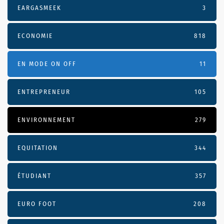
EARGASMEEK
3
ECONOMIE
818
EN MODE ON OFF
11
ENTREPRENEUR
105
ENVIRONNEMENT
279
EQUITATION
344
ÉTUDIANT
357
EURO FOOT
208