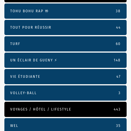
TOHU BOHU RAP 🤟
38
TOUT POUR RÉUSSIR
44
TURF
60
UN ÉCLAIR DE GUENY ⚡️
148
VIE ÉTUDIANTE
47
VOLLEY-BALL
3
VOYAGES / HÔTEL / LIFESTYLE
443
WEL
35