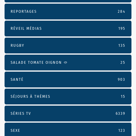
REPORTAGES
284
RÉVEIL MÉDIAS
195
RUGBY
135
SALADE TOMATE OIGNON 🥙
25
SANTÉ
903
SÉJOURS À THÈMES
15
SÉRIES TV
6339
SEXE
123