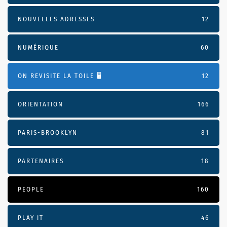
NOUVELLES ADRESSES
12
NUMÉRIQUE
60
ON REVISITE LA TOILE 🖥️
12
ORIENTATION
166
PARIS-BROOKLYN
81
PARTENAIRES
18
PEOPLE
160
PLAY IT
46