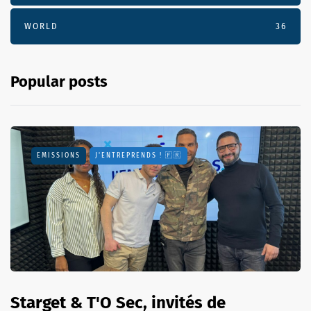
WORLD
36
Popular posts
EMISSIONS
J'ENTREPRENDS ! 🇫🇷
Starget & T'O Sec, invités de