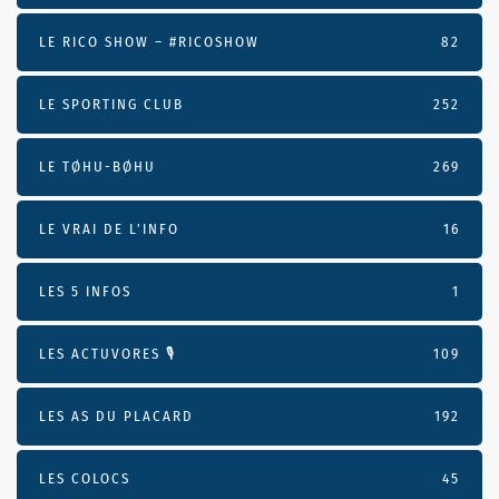
LE RICO SHOW – #RICOSHOW
82
LE SPORTING CLUB
252
LE TØHU-BØHU
269
LE VRAI DE L’INFO
16
LES 5 INFOS
1
LES ACTUVORES 🎙
109
LES AS DU PLACARD
192
LES COLOCS
45