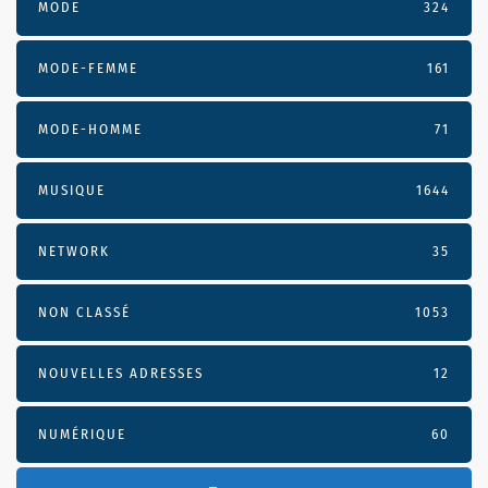
MODE
324
MODE-FEMME
161
MODE-HOMME
71
MUSIQUE
1644
NETWORK
35
NON CLASSÉ
1053
NOUVELLES ADRESSES
12
NUMÉRIQUE
60