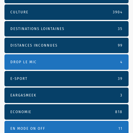
CULTURE
3904
DESTINATIONS LOINTAINES
35
DISTANCES INCONNUES
99
DROP LE MIC
4
E-SPORT
39
EARGASMEEK
3
ECONOMIE
818
EN MODE ON OFF
11