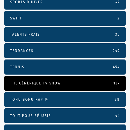
SPORTS D'HIVER
47
SWIFT
2
TALENTS FRAIS
35
TENDANCES
249
TENNIS
454
THE GÉNÉRIQUE TV SHOW
137
TOHU BOHU RAP 🤟
38
TOUT POUR RÉUSSIR
44