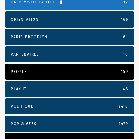
ON REVISITE LA TOILE 🖥️
12
ORIENTATION
166
PARIS-BROOKLYN
81
PARTENAIRES
18
PEOPLE
159
PLAY IT
46
POLITIQUE
2410
POP & GEEK
1479