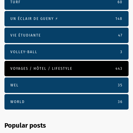
TURF
60
UN ÉCLAIR DE GUENY ⚡️
148
VIE ÉTUDIANTE
47
VOLLEY-BALL
3
VOYAGES / HÔTEL / LIFESTYLE
443
WEL
35
WORLD
36
Popular posts