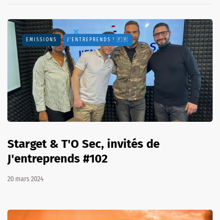
EMISSIONS
J'ENTREPRENDS ! 🇫🇷
Starget & T'O Sec, invités de
J'entreprends #102
20 mars 2024