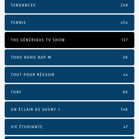
TENDANCES
249
TENNIS
454
THE GÉNÉRIQUE TV SHOW
137
TOHU BOHU RAP 🤟
38
TOUT POUR RÉUSSIR
44
TURF
60
UN ÉCLAIR DE GUENY ⚡️
148
VIE ÉTUDIANTE
47