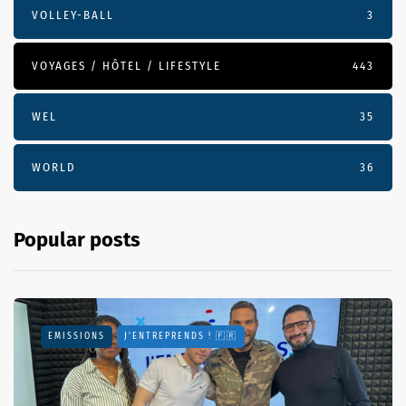
VOLLEY-BALL
3
VOYAGES / HÔTEL / LIFESTYLE
443
WEL
35
WORLD
36
Popular posts
EMISSIONS
J'ENTREPRENDS ! 🇫🇷