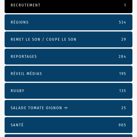
RECRUTEMENT
1
RÉGIONS
534
REMET LE SON / COUPE LE SON
29
REPORTAGES
284
RÉVEIL MÉDIAS
195
RUGBY
135
SALADE TOMATE OIGNON 🥙
25
SANTÉ
905