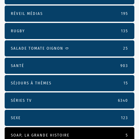
RÉVEIL MÉDIAS
195
RUGBY
135
SALADE TOMATE OIGNON 🥙
25
SANTÉ
903
SÉJOURS À THÈMES
15
SÉRIES TV
6340
SEXE
123
SOAP, LA GRANDE HISTOIRE
5