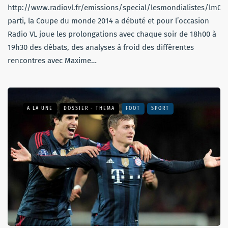
http://www.radiovl.fr/emissions/special/lesmondialistes/lm03
parti, la Coupe du monde 2014 a débuté et pour l’occasion
Radio VL joue les prolongations avec chaque soir de 18h00 à
19h30 des débats, des analyses à froid des différentes
rencontres avec Maxime…
A LA UNE
DOSSIER - THEMA
FOOT
SPORT