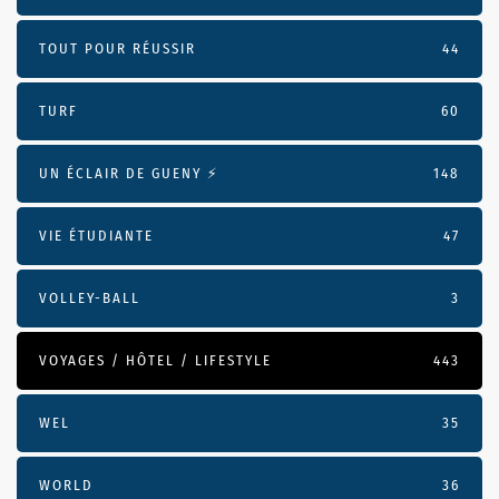
TOUT POUR RÉUSSIR
44
TURF
60
UN ÉCLAIR DE GUENY ⚡️
148
VIE ÉTUDIANTE
47
VOLLEY-BALL
3
VOYAGES / HÔTEL / LIFESTYLE
443
WEL
35
WORLD
36