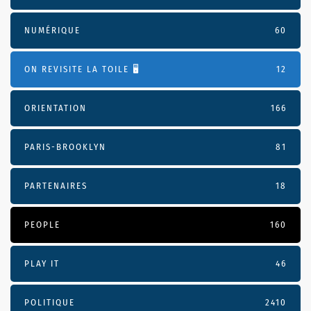
NUMÉRIQUE
60
ON REVISITE LA TOILE 🖥️
12
ORIENTATION
166
PARIS-BROOKLYN
81
PARTENAIRES
18
PEOPLE
160
PLAY IT
46
POLITIQUE
2410