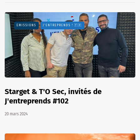
EMISSIONS
J'ENTREPRENDS ! 🇫🇷
Starget & T'O Sec, invités de
J'entreprends #102
20 mars 2024