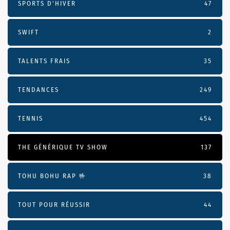
SPORTS D'HIVER
47
SWIFT
2
TALENTS FRAIS
35
TENDANCES
249
TENNIS
454
THE GÉNÉRIQUE TV SHOW
137
TOHU BOHU RAP 🤟
38
TOUT POUR RÉUSSIR
44