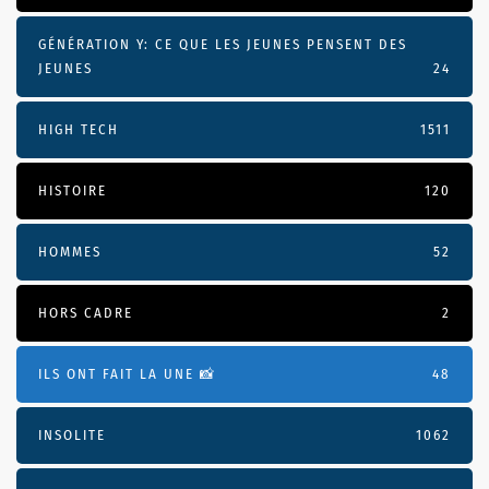
GÉNÉRATION Y: CE QUE LES JEUNES PENSENT DES
JEUNES
24
HIGH TECH
1511
HISTOIRE
120
HOMMES
52
HORS CADRE
2
ILS ONT FAIT LA UNE 📸
48
INSOLITE
1062