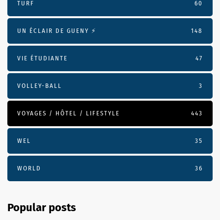
TURF
60
UN ÉCLAIR DE GUENY ⚡️
148
VIE ÉTUDIANTE
47
VOLLEY-BALL
3
VOYAGES / HÔTEL / LIFESTYLE
443
WEL
35
WORLD
36
Popular posts