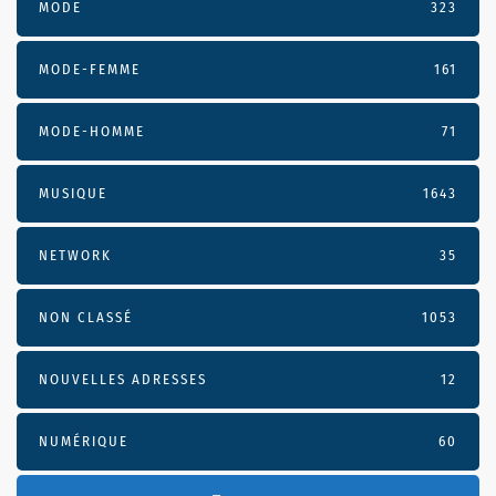
MODE
323
MODE-FEMME
161
MODE-HOMME
71
MUSIQUE
1643
NETWORK
35
NON CLASSÉ
1053
NOUVELLES ADRESSES
12
NUMÉRIQUE
60