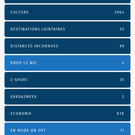
CULTURE
3904
DESTINATIONS LOINTAINES
35
DISTANCES INCONNUES
99
DROP LE MIC
4
E-SPORT
39
EARGASMEEK
3
ECONOMIE
818
EN MODE ON OFF
11