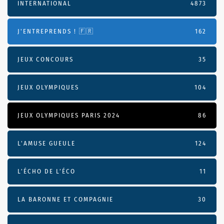
INTERNATIONAL
4873
J'ENTREPRENDS ! 🇫🇷
162
JEUX CONCOURS
35
JEUX OLYMPIQUES
104
JEUX OLYMPIQUES PARIS 2024
86
L'AMUSE GUEULE
124
L’ÉCHO DE L’ÉCO
11
LA BARONNE ET COMPAGNIE
30