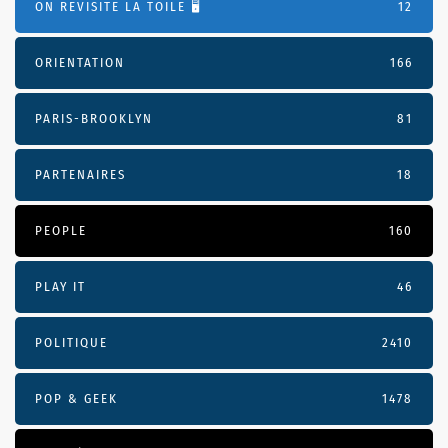
ON REVISITE LA TOILE 🖥️
12
ORIENTATION
166
PARIS-BROOKLYN
81
PARTENAIRES
18
PEOPLE
160
PLAY IT
46
POLITIQUE
2410
POP & GEEK
1478