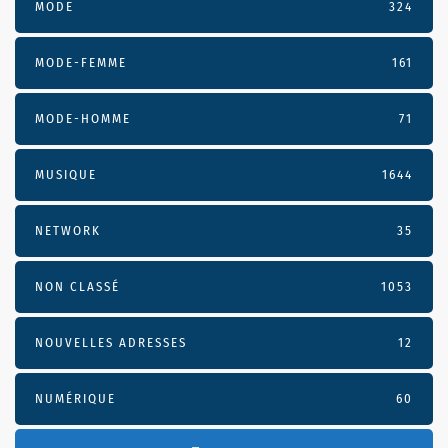
MODE
324
MODE-FEMME
161
MODE-HOMME
71
MUSIQUE
1644
NETWORK
35
NON CLASSÉ
1053
NOUVELLES ADRESSES
12
NUMÉRIQUE
60