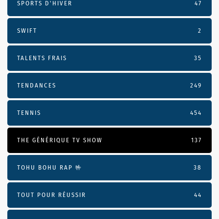
SPORTS D'HIVER
47
SWIFT
2
TALENTS FRAIS
35
TENDANCES
249
TENNIS
454
THE GÉNÉRIQUE TV SHOW
137
TOHU BOHU RAP 🤟
38
TOUT POUR RÉUSSIR
44