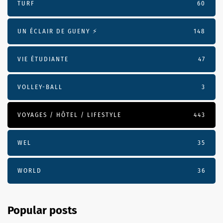
TURF
60
UN ÉCLAIR DE GUENY ⚡️
148
VIE ÉTUDIANTE
47
VOLLEY-BALL
3
VOYAGES / HÔTEL / LIFESTYLE
443
WEL
35
WORLD
36
Popular posts