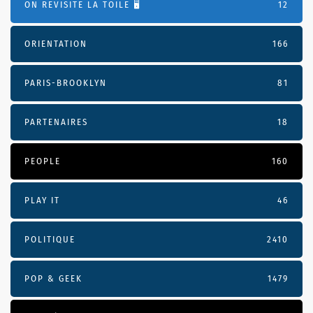
ON REVISITE LA TOILE 🖥️
12
ORIENTATION
166
PARIS-BROOKLYN
81
PARTENAIRES
18
PEOPLE
160
PLAY IT
46
POLITIQUE
2410
POP & GEEK
1479