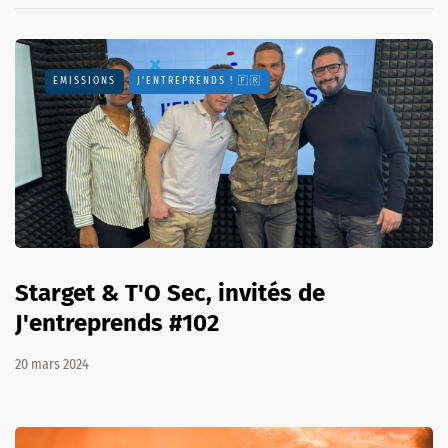
EMISSIONS
J'ENTREPRENDS ! 🇫🇷
Starget & T'O Sec, invités de
J'entreprends #102
20 mars 2024