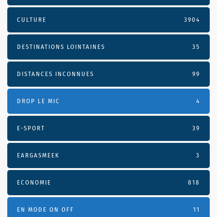
CULTURE
3904
DESTINATIONS LOINTAINES
35
DISTANCES INCONNUES
99
DROP LE MIC
4
E-SPORT
39
EARGASMEEK
3
ECONOMIE
818
EN MODE ON OFF
11