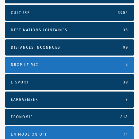
CULTURE
3904
DESTINATIONS LOINTAINES
35
DISTANCES INCONNUES
99
DROP LE MIC
4
E-SPORT
39
EARGASMEEK
3
ECONOMIE
818
EN MODE ON OFF
11