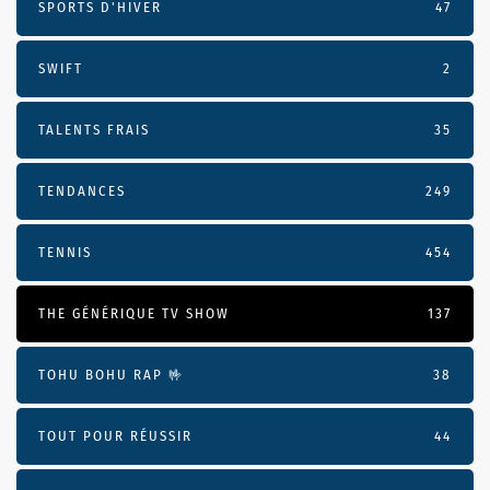
SPORTS D'HIVER
47
SWIFT
2
TALENTS FRAIS
35
TENDANCES
249
TENNIS
454
THE GÉNÉRIQUE TV SHOW
137
TOHU BOHU RAP 🤟
38
TOUT POUR RÉUSSIR
44