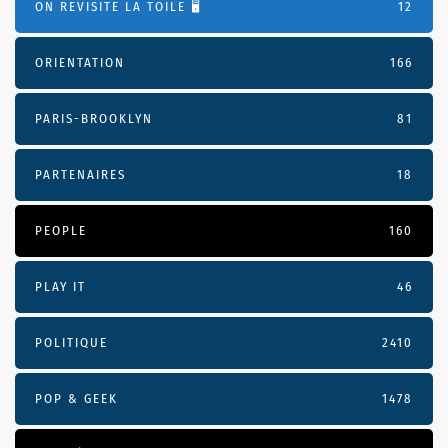
ON REVISITE LA TOILE 🖥️
12
ORIENTATION
166
PARIS-BROOKLYN
81
PARTENAIRES
18
PEOPLE
160
PLAY IT
46
POLITIQUE
2410
POP & GEEK
1478