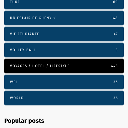
TURF
60
UN ÉCLAIR DE GUENY ⚡️
148
VIE ÉTUDIANTE
47
VOLLEY-BALL
3
VOYAGES / HÔTEL / LIFESTYLE
443
WEL
35
WORLD
36
Popular posts