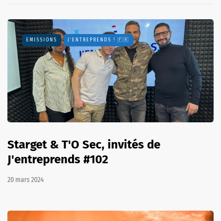
EMISSIONS
J'ENTREPRENDS ! 🇫🇷
Starget & T'O Sec, invités de
J'entreprends #102
20 mars 2024