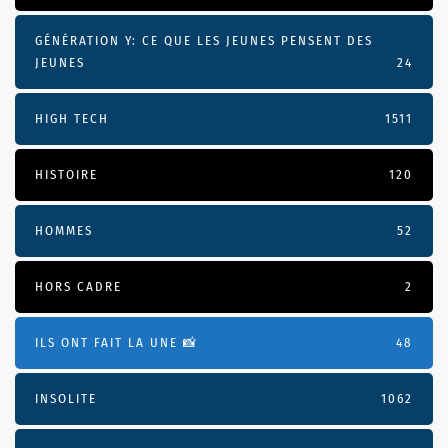
GÉNÉRATION Y: CE QUE LES JEUNES PENSENT DES
JEUNES
24
HIGH TECH
1511
HISTOIRE
120
HOMMES
52
HORS CADRE
2
ILS ONT FAIT LA UNE 📸
48
INSOLITE
1062