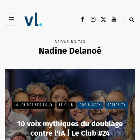
BROWSING TAG
Nadine Delanoé
LA LOI DES SÉRIES 📺
LE CLUB
POP & GEEK
SÉRIES TV
10 voix mythiques du doublage
contre l'IA | Le Club #24