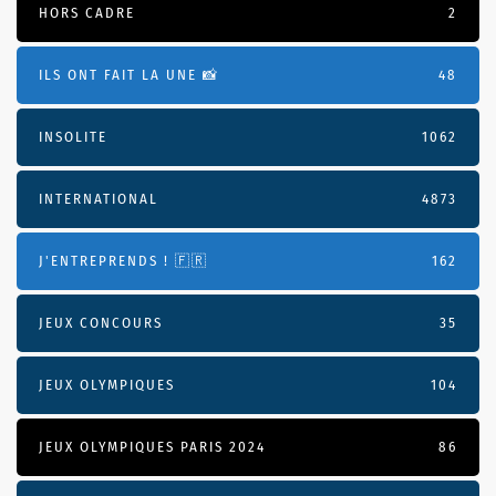
HORS CADRE
2
ILS ONT FAIT LA UNE 📸
48
INSOLITE
1062
INTERNATIONAL
4873
J'ENTREPRENDS ! 🇫🇷
162
JEUX CONCOURS
35
JEUX OLYMPIQUES
104
JEUX OLYMPIQUES PARIS 2024
86