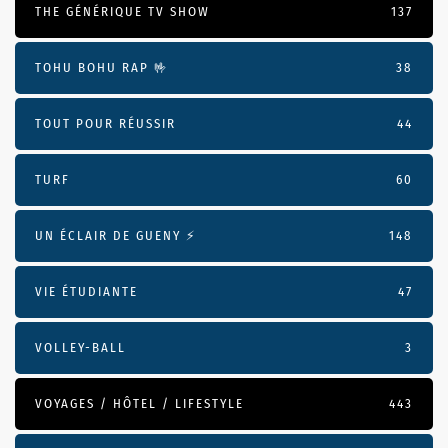
THE GÉNÉRIQUE TV SHOW
137
TOHU BOHU RAP 🤟
38
TOUT POUR RÉUSSIR
44
TURF
60
UN ÉCLAIR DE GUENY ⚡️
148
VIE ÉTUDIANTE
47
VOLLEY-BALL
3
VOYAGES / HÔTEL / LIFESTYLE
443