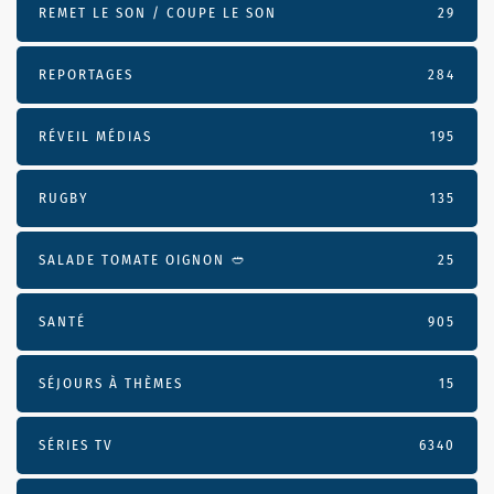
REMET LE SON / COUPE LE SON
29
REPORTAGES
284
RÉVEIL MÉDIAS
195
RUGBY
135
SALADE TOMATE OIGNON 🥙
25
SANTÉ
905
SÉJOURS À THÈMES
15
SÉRIES TV
6340