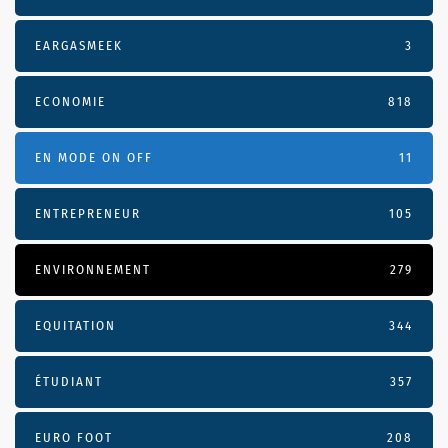
EARGASMEEK
3
ECONOMIE
818
EN MODE ON OFF
11
ENTREPRENEUR
105
ENVIRONNEMENT
279
EQUITATION
344
ÉTUDIANT
357
EURO FOOT
208