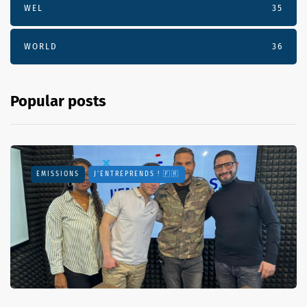
WEL
35
WORLD
36
Popular posts
EMISSIONS
J'ENTREPRENDS ! 🇫🇷