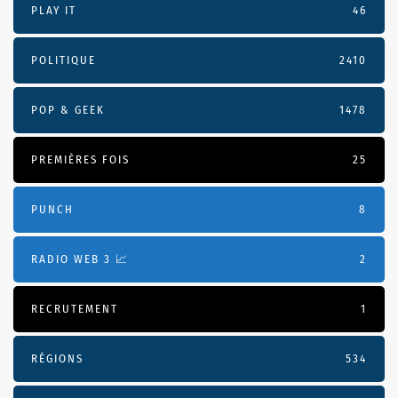
PLAY IT
46
POLITIQUE
2410
POP & GEEK
1478
PREMIÈRES FOIS
25
PUNCH
8
RADIO WEB 3 📈
2
RECRUTEMENT
1
RÉGIONS
534