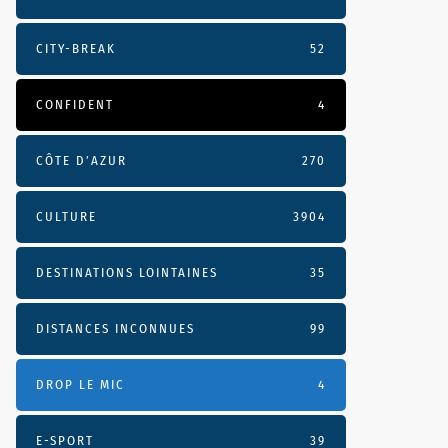
CITY-BREAK
52
CONFIDENT
4
CÔTE D’AZUR
270
CULTURE
3904
DESTINATIONS LOINTAINES
35
DISTANCES INCONNUES
99
DROP LE MIC
4
E-SPORT
39