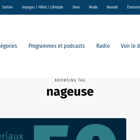
Sorties
Voyages / Hôtel / Lifestyle
Sexo
Mode
Beauté
Émissio
tégories
Programmes et podcasts
Radio
Voir le 
BROWSING TAG
nageuse