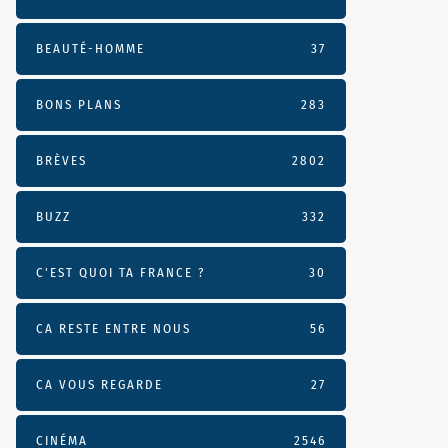
BEAUTÉ-HOMME
37
BONS PLANS
283
BRÈVES
2802
BUZZ
332
C'EST QUOI TA FRANCE ?
30
CA RESTE ENTRE NOUS
56
CA VOUS REGARDE
27
CINÉMA
2546