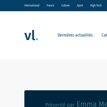
International
France
Culture
Sport
High Tech
Dernières actualités
Ca