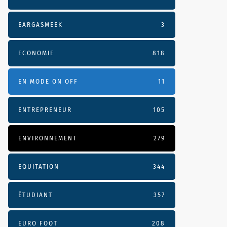
EARGASMEEK
3
ECONOMIE
818
EN MODE ON OFF
11
ENTREPRENEUR
105
ENVIRONNEMENT
279
EQUITATION
344
ÉTUDIANT
357
EURO FOOT
208