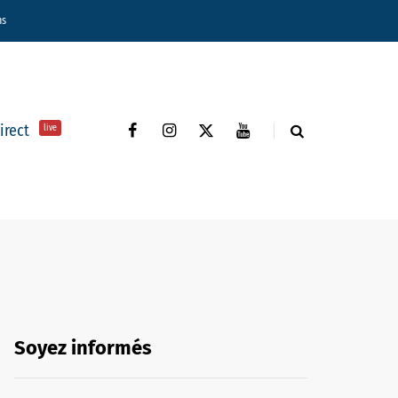
ns
direct
live
Soyez informés