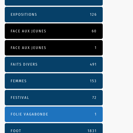
EXPOSITIONS
126
FACE AUX JEUNES
60
FACE AUX JEUNES
1
FAITS DIVERS
491
FEMMES
153
FESTIVAL
72
FOLIE VAGABONDE
1
FOOT
1831