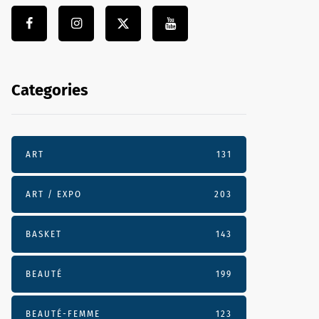
Categories
ART
131
ART / EXPO
203
BASKET
143
BEAUTÉ
199
BEAUTÉ-FEMME
123