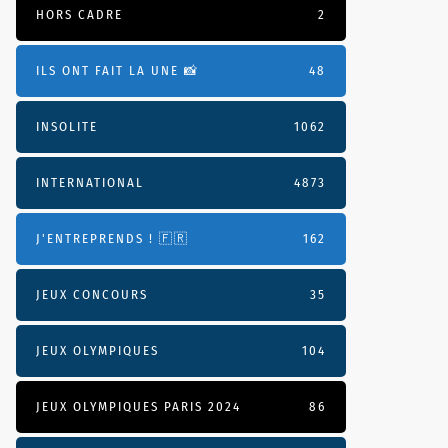
HORS CADRE
2
ILS ONT FAIT LA UNE 📸
48
INSOLITE
1062
INTERNATIONAL
4873
J'ENTREPRENDS ! 🇫🇷
162
JEUX CONCOURS
35
JEUX OLYMPIQUES
104
JEUX OLYMPIQUES PARIS 2024
86