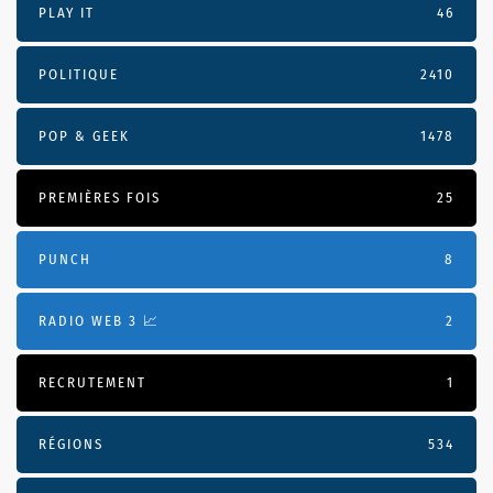
PLAY IT
46
POLITIQUE
2410
POP & GEEK
1478
PREMIÈRES FOIS
25
PUNCH
8
RADIO WEB 3 📈
2
RECRUTEMENT
1
RÉGIONS
534