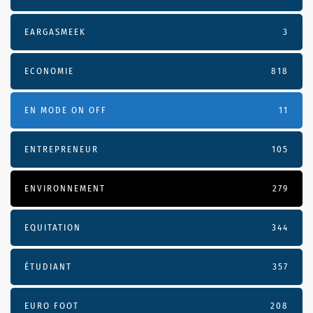
EARGASMEEK
3
ECONOMIE
818
EN MODE ON OFF
11
ENTREPRENEUR
105
ENVIRONNEMENT
279
EQUITATION
344
ÉTUDIANT
357
EURO FOOT
208