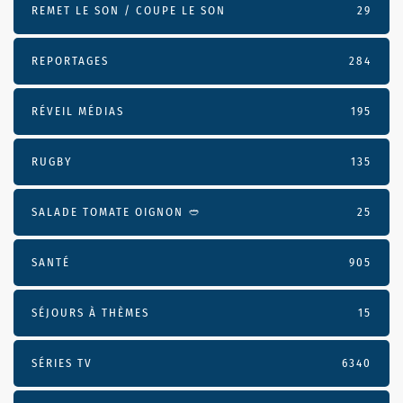
REMET LE SON / COUPE LE SON
29
REPORTAGES
284
RÉVEIL MÉDIAS
195
RUGBY
135
SALADE TOMATE OIGNON 🥙
25
SANTÉ
905
SÉJOURS À THÈMES
15
SÉRIES TV
6340