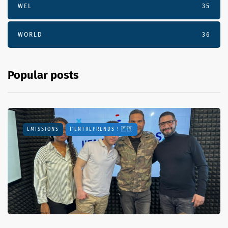
WEL
35
WORLD
36
Popular posts
EMISSIONS
J'ENTREPRENDS ! 🇫🇷