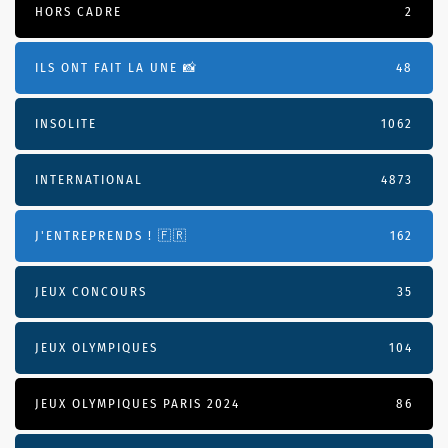
HORS CADRE
2
ILS ONT FAIT LA UNE 📸
48
INSOLITE
1062
INTERNATIONAL
4873
J'ENTREPRENDS ! 🇫🇷
162
JEUX CONCOURS
35
JEUX OLYMPIQUES
104
JEUX OLYMPIQUES PARIS 2024
86