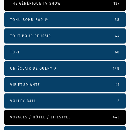
THE GÉNÉRIQUE TV SHOW
137
TOHU BOHU RAP 🤟
38
TOUT POUR RÉUSSIR
44
TURF
60
UN ÉCLAIR DE GUENY ⚡️
148
VIE ÉTUDIANTE
47
VOLLEY-BALL
3
VOYAGES / HÔTEL / LIFESTYLE
443