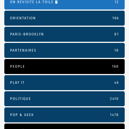
ON REVISITE LA TOILE 🖥️
12
ORIENTATION
166
PARIS-BROOKLYN
81
PARTENAIRES
18
PEOPLE
160
PLAY IT
46
POLITIQUE
2410
POP & GEEK
1478