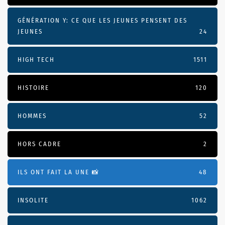
GÉNÉRATION Y: CE QUE LES JEUNES PENSENT DES
JEUNES
24
HIGH TECH
1511
HISTOIRE
120
HOMMES
52
HORS CADRE
2
ILS ONT FAIT LA UNE 📸
48
INSOLITE
1062