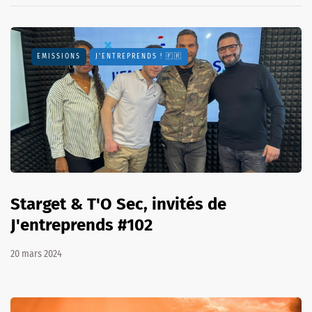
EMISSIONS
J'ENTREPRENDS ! 🇫🇷
Starget & T'O Sec, invités de
J'entreprends #102
20 mars 2024