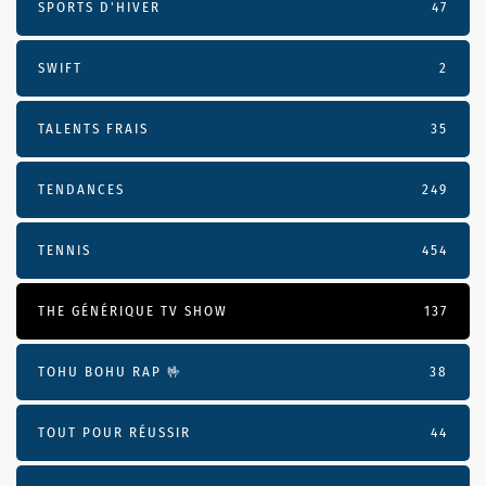
SPORTS D'HIVER
47
SWIFT
2
TALENTS FRAIS
35
TENDANCES
249
TENNIS
454
THE GÉNÉRIQUE TV SHOW
137
TOHU BOHU RAP 🤟
38
TOUT POUR RÉUSSIR
44