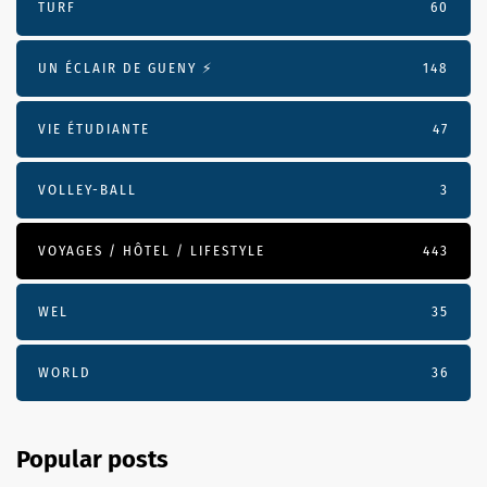
TURF
60
UN ÉCLAIR DE GUENY ⚡️
148
VIE ÉTUDIANTE
47
VOLLEY-BALL
3
VOYAGES / HÔTEL / LIFESTYLE
443
WEL
35
WORLD
36
Popular posts