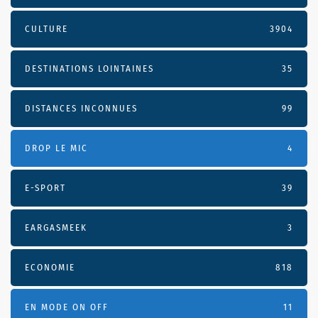
CULTURE
3904
DESTINATIONS LOINTAINES
35
DISTANCES INCONNUES
99
DROP LE MIC
4
E-SPORT
39
EARGASMEEK
3
ECONOMIE
818
EN MODE ON OFF
11