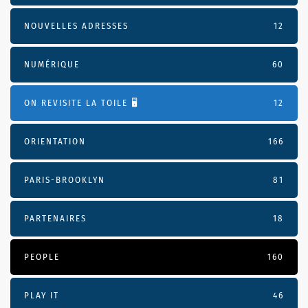
NOUVELLES ADRESSES
12
NUMÉRIQUE
60
ON REVISITE LA TOILE 🖥️
12
ORIENTATION
166
PARIS-BROOKLYN
81
PARTENAIRES
18
PEOPLE
160
PLAY IT
46