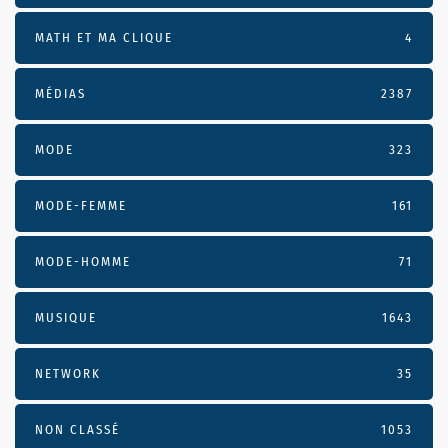
MATH ET MA CLIQUE
4
MÉDIAS
2387
MODE
323
MODE-FEMME
161
MODE-HOMME
71
MUSIQUE
1643
NETWORK
35
NON CLASSÉ
1053