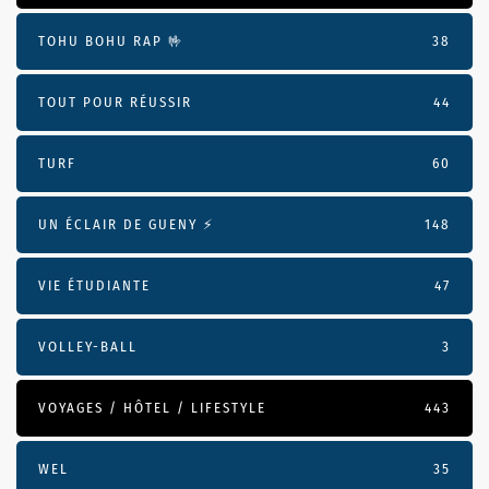
TOHU BOHU RAP 🤟
38
TOUT POUR RÉUSSIR
44
TURF
60
UN ÉCLAIR DE GUENY ⚡️
148
VIE ÉTUDIANTE
47
VOLLEY-BALL
3
VOYAGES / HÔTEL / LIFESTYLE
443
WEL
35