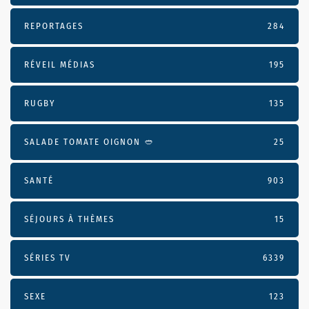
REPORTAGES
284
RÉVEIL MÉDIAS
195
RUGBY
135
SALADE TOMATE OIGNON 🥙
25
SANTÉ
903
SÉJOURS À THÈMES
15
SÉRIES TV
6339
SEXE
123