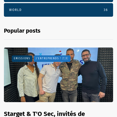
WORLD
36
Popular posts
EMISSIONS
J'ENTREPRENDS ! 🇫🇷
Starget & T'O Sec, invités de