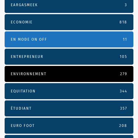
EARGASMEEK
3
ECONOMIE
818
EN MODE ON OFF
11
ENTREPRENEUR
105
ENVIRONNEMENT
279
EQUITATION
344
ÉTUDIANT
357
EURO FOOT
208